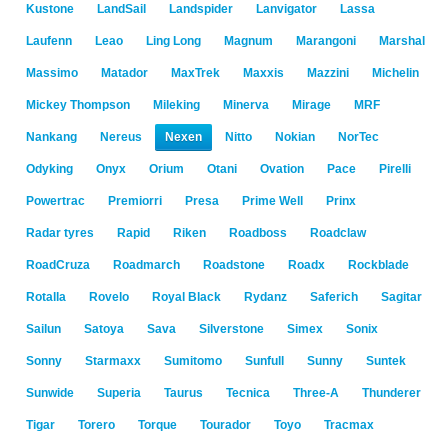
Kustone
LandSail
Landspider
Lanvigator
Lassa
Laufenn
Leao
Ling Long
Magnum
Marangoni
Marshal
Massimo
Matador
MaxTrek
Maxxis
Mazzini
Michelin
Mickey Thompson
Mileking
Minerva
Mirage
MRF
Nankang
Nereus
Nexen
Nitto
Nokian
NorTec
Odyking
Onyx
Orium
Otani
Ovation
Pace
Pirelli
Powertrac
Premiorri
Presa
Prime Well
Prinx
Radar tyres
Rapid
Riken
Roadboss
Roadclaw
RoadCruza
Roadmarch
Roadstone
Roadx
Rockblade
Rotalla
Rovelo
Royal Black
Rydanz
Saferich
Sagitar
Sailun
Satoya
Sava
Silverstone
Simex
Sonix
Sonny
Starmaxx
Sumitomo
Sunfull
Sunny
Suntek
Sunwide
Superia
Taurus
Tecnica
Three-A
Thunderer
Tigar
Torero
Torque
Tourador
Toyo
Tracmax