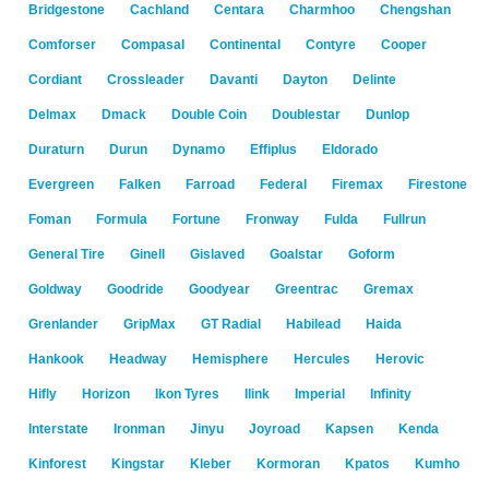
Bridgestone
Cachland
Centara
Charmhoo
Chengshan
Comforser
Compasal
Continental
Contyre
Cooper
Cordiant
Crossleader
Davanti
Dayton
Delinte
Delmax
Dmack
Double Coin
Doublestar
Dunlop
Duraturn
Durun
Dynamo
Effiplus
Eldorado
Evergreen
Falken
Farroad
Federal
Firemax
Firestone
Foman
Formula
Fortune
Fronway
Fulda
Fullrun
General Tire
Ginell
Gislaved
Goalstar
Goform
Goldway
Goodride
Goodyear
Greentrac
Gremax
Grenlander
GripMax
GT Radial
Habilead
Haida
Hankook
Headway
Hemisphere
Hercules
Herovic
Hifly
Horizon
Ikon Tyres
Ilink
Imperial
Infinity
Interstate
Ironman
Jinyu
Joyroad
Kapsen
Kenda
Kinforest
Kingstar
Kleber
Kormoran
Kpatos
Kumho