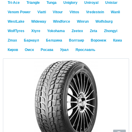
Tri-Ace
Triangle
Tunga
Uniglory
Uniroyal
Unistar
Venom Power
Viatti
Vitour
Vittos
Vredestein
Wanli
WestLake
Wideway
Windforce
Winrun
Wolfsburg
WolfTyres
Xtyre
Yokohama
Zeetex
Zeta
Zhongyi
Zmax
Барнаул
Белшина
Волтаир
Воронеж
Кама
Киров
Омск
Росава
Урал
Ярославль