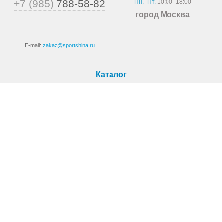
+7 (985)
788-58-82
Пн.–Пт.
10:00–18:00
город Москва
E-mail:
zakaz@sportshina.ru
Каталог
Шины
Покупателю
Как купить
Доставка
Шиномонтаж
О магазине
О компании
Новости
Статьи