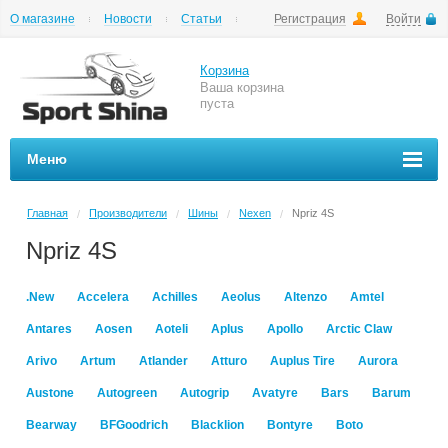
О магазине
Новости
Статьи
Регистрация
Войти
Шиномонтаж
Как купить
Доставка
Вопросы и ответы
Корзина
Ваша корзина
пуста
Меню
Главная
Производители
Шины
Nexen
Npriz 4S
/
/
/
/
Npriz 4S
.New
Accelera
Achilles
Aeolus
Altenzo
Amtel
Antares
Aosen
Aoteli
Aplus
Apollo
Arctic Claw
Arivo
Artum
Atlander
Atturo
Auplus Tire
Aurora
Austone
Autogreen
Autogrip
Avatyre
Bars
Barum
Bearway
BFGoodrich
Blacklion
Bontyre
Boto