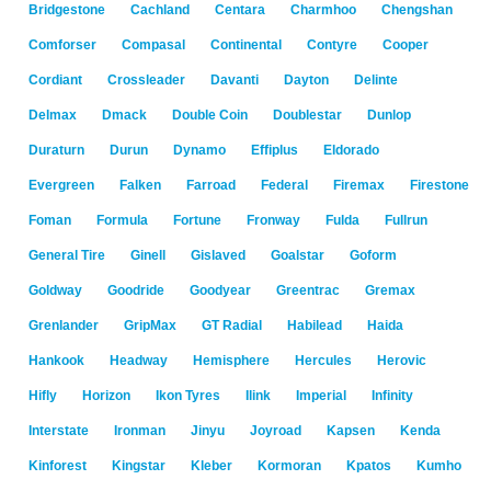
Bridgestone
Cachland
Centara
Charmhoo
Chengshan
Comforser
Compasal
Continental
Contyre
Cooper
Cordiant
Crossleader
Davanti
Dayton
Delinte
Delmax
Dmack
Double Coin
Doublestar
Dunlop
Duraturn
Durun
Dynamo
Effiplus
Eldorado
Evergreen
Falken
Farroad
Federal
Firemax
Firestone
Foman
Formula
Fortune
Fronway
Fulda
Fullrun
General Tire
Ginell
Gislaved
Goalstar
Goform
Goldway
Goodride
Goodyear
Greentrac
Gremax
Grenlander
GripMax
GT Radial
Habilead
Haida
Hankook
Headway
Hemisphere
Hercules
Herovic
Hifly
Horizon
Ikon Tyres
Ilink
Imperial
Infinity
Interstate
Ironman
Jinyu
Joyroad
Kapsen
Kenda
Kinforest
Kingstar
Kleber
Kormoran
Kpatos
Kumho