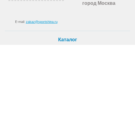
город Москва
E-mail:
zakaz@sportshina.ru
Каталог
Шины
Покупателю
Как купить
Доставка
Шиномонтаж
О магазине
О компании
Новости
Статьи
Контакты