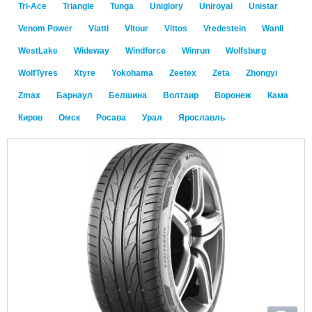
Tri-Ace
Triangle
Tunga
Uniglory
Uniroyal
Unistar
Venom Power
Viatti
Vitour
Vittos
Vredestein
Wanli
WestLake
Wideway
Windforce
Winrun
Wolfsburg
WolfTyres
Xtyre
Yokohama
Zeetex
Zeta
Zhongyi
Zmax
Барнаул
Белшина
Волтаир
Воронеж
Кама
Киров
Омск
Росава
Урал
Ярославль