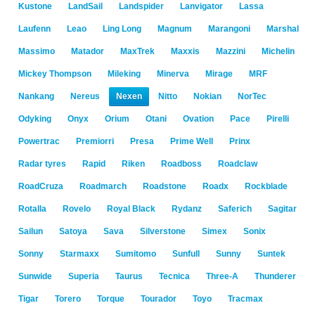
Kustone
LandSail
Landspider
Lanvigator
Lassa
Laufenn
Leao
Ling Long
Magnum
Marangoni
Marshal
Massimo
Matador
MaxTrek
Maxxis
Mazzini
Michelin
Mickey Thompson
Mileking
Minerva
Mirage
MRF
Nankang
Nereus
Nexen
Nitto
Nokian
NorTec
Odyking
Onyx
Orium
Otani
Ovation
Pace
Pirelli
Powertrac
Premiorri
Presa
Prime Well
Prinx
Radar tyres
Rapid
Riken
Roadboss
Roadclaw
RoadCruza
Roadmarch
Roadstone
Roadx
Rockblade
Rotalla
Rovelo
Royal Black
Rydanz
Saferich
Sagitar
Sailun
Satoya
Sava
Silverstone
Simex
Sonix
Sonny
Starmaxx
Sumitomo
Sunfull
Sunny
Suntek
Sunwide
Superia
Taurus
Tecnica
Three-A
Thunderer
Tigar
Torero
Torque
Tourador
Toyo
Tracmax