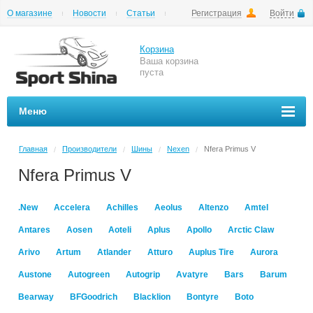
О магазине
Новости
Статьи
Регистрация
Войти
Шиномонтаж
Как купить
Доставка
Вопросы и ответы
Корзина
Ваша корзина
пуста
Меню
Главная
Производители
Шины
Nexen
Nfera Primus V
/
/
/
/
Nfera Primus V
.New
Accelera
Achilles
Aeolus
Altenzo
Amtel
Antares
Aosen
Aoteli
Aplus
Apollo
Arctic Claw
Arivo
Artum
Atlander
Atturo
Auplus Tire
Aurora
Austone
Autogreen
Autogrip
Avatyre
Bars
Barum
Bearway
BFGoodrich
Blacklion
Bontyre
Boto