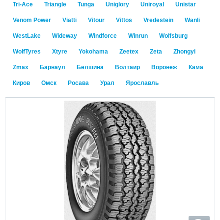
Tri-Ace
Triangle
Tunga
Uniglory
Uniroyal
Unistar
Venom Power
Viatti
Vitour
Vittos
Vredestein
Wanli
WestLake
Wideway
Windforce
Winrun
Wolfsburg
WolfTyres
Xtyre
Yokohama
Zeetex
Zeta
Zhongyi
Zmax
Барнаул
Белшина
Волтаир
Воронеж
Кама
Киров
Омск
Росава
Урал
Ярославль