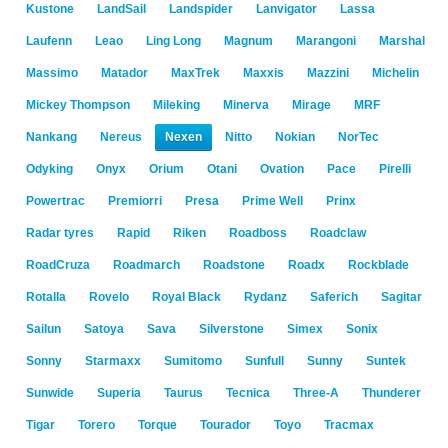
Kustone
LandSail
Landspider
Lanvigator
Lassa
Laufenn
Leao
Ling Long
Magnum
Marangoni
Marshal
Massimo
Matador
MaxTrek
Maxxis
Mazzini
Michelin
Mickey Thompson
Mileking
Minerva
Mirage
MRF
Nankang
Nereus
Nexen
Nitto
Nokian
NorTec
Odyking
Onyx
Orium
Otani
Ovation
Pace
Pirelli
Powertrac
Premiorri
Presa
Prime Well
Prinx
Radar tyres
Rapid
Riken
Roadboss
Roadclaw
RoadCruza
Roadmarch
Roadstone
Roadx
Rockblade
Rotalla
Rovelo
Royal Black
Rydanz
Saferich
Sagitar
Sailun
Satoya
Sava
Silverstone
Simex
Sonix
Sonny
Starmaxx
Sumitomo
Sunfull
Sunny
Suntek
Sunwide
Superia
Taurus
Tecnica
Three-A
Thunderer
Tigar
Torero
Torque
Tourador
Toyo
Tracmax