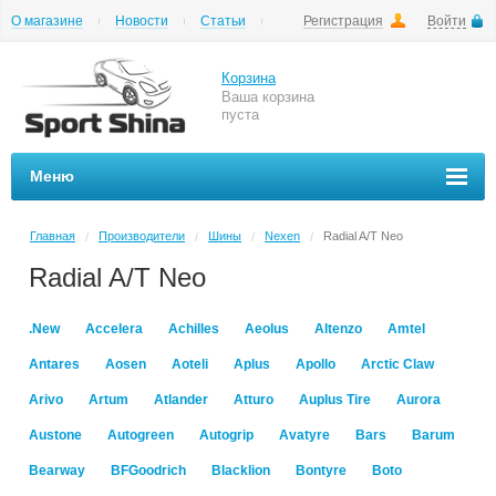
О магазине
Новости
Статьи
Регистрация
Войти
Шиномонтаж
Как купить
Доставка
Вопросы и ответы
Корзина
Ваша корзина
пуста
Меню
Главная
Производители
Шины
Nexen
Radial A/T Neo
/
/
/
/
Radial A/T Neo
.New
Accelera
Achilles
Aeolus
Altenzo
Amtel
Antares
Aosen
Aoteli
Aplus
Apollo
Arctic Claw
Arivo
Artum
Atlander
Atturo
Auplus Tire
Aurora
Austone
Autogreen
Autogrip
Avatyre
Bars
Barum
Bearway
BFGoodrich
Blacklion
Bontyre
Boto