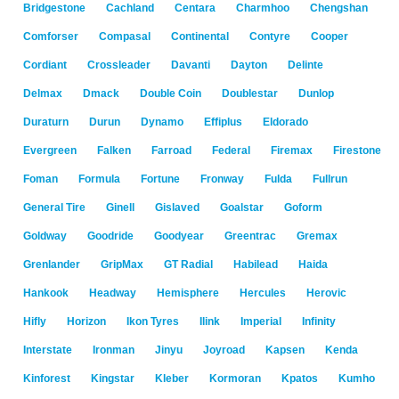
Bridgestone
Cachland
Centara
Charmhoo
Chengshan
Comforser
Compasal
Continental
Contyre
Cooper
Cordiant
Crossleader
Davanti
Dayton
Delinte
Delmax
Dmack
Double Coin
Doublestar
Dunlop
Duraturn
Durun
Dynamo
Effiplus
Eldorado
Evergreen
Falken
Farroad
Federal
Firemax
Firestone
Foman
Formula
Fortune
Fronway
Fulda
Fullrun
General Tire
Ginell
Gislaved
Goalstar
Goform
Goldway
Goodride
Goodyear
Greentrac
Gremax
Grenlander
GripMax
GT Radial
Habilead
Haida
Hankook
Headway
Hemisphere
Hercules
Herovic
Hifly
Horizon
Ikon Tyres
Ilink
Imperial
Infinity
Interstate
Ironman
Jinyu
Joyroad
Kapsen
Kenda
Kinforest
Kingstar
Kleber
Kormoran
Kpatos
Kumho