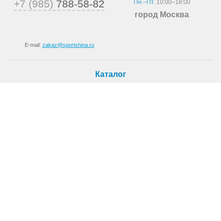
+7 (985)
788-58-82
Пн.–Пт.
10:00–18:00
город Москва
E-mail:
zakaz@sportshina.ru
Каталог
Шины
Покупателю
Как купить
Доставка
Шиномонтаж
О магазине
О компании
Новости
Статьи