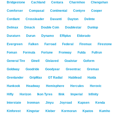
Bridgestone
Cachland
Centara
Charmhoo
Chengshan
Comforser
Compasal
Continental
Contyre
Cooper
Cordiant
Crossleader
Davanti
Dayton
Delinte
Delmax
Dmack
Double Coin
Doublestar
Dunlop
Duraturn
Durun
Dynamo
Effiplus
Eldorado
Evergreen
Falken
Farroad
Federal
Firemax
Firestone
Foman
Formula
Fortune
Fronway
Fulda
Fullrun
General Tire
Ginell
Gislaved
Goalstar
Goform
Goldway
Goodride
Goodyear
Greentrac
Gremax
Grenlander
GripMax
GT Radial
Habilead
Haida
Hankook
Headway
Hemisphere
Hercules
Herovic
Hifly
Horizon
Ikon Tyres
Ilink
Imperial
Infinity
Interstate
Ironman
Jinyu
Joyroad
Kapsen
Kenda
Kinforest
Kingstar
Kleber
Kormoran
Kpatos
Kumho