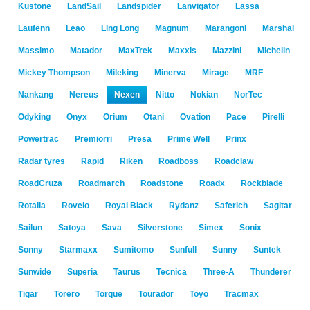
Kustone
LandSail
Landspider
Lanvigator
Lassa
Laufenn
Leao
Ling Long
Magnum
Marangoni
Marshal
Massimo
Matador
MaxTrek
Maxxis
Mazzini
Michelin
Mickey Thompson
Mileking
Minerva
Mirage
MRF
Nankang
Nereus
Nexen
Nitto
Nokian
NorTec
Odyking
Onyx
Orium
Otani
Ovation
Pace
Pirelli
Powertrac
Premiorri
Presa
Prime Well
Prinx
Radar tyres
Rapid
Riken
Roadboss
Roadclaw
RoadCruza
Roadmarch
Roadstone
Roadx
Rockblade
Rotalla
Rovelo
Royal Black
Rydanz
Saferich
Sagitar
Sailun
Satoya
Sava
Silverstone
Simex
Sonix
Sonny
Starmaxx
Sumitomo
Sunfull
Sunny
Suntek
Sunwide
Superia
Taurus
Tecnica
Three-A
Thunderer
Tigar
Torero
Torque
Tourador
Toyo
Tracmax