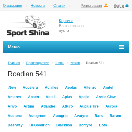
О магазине
Новости
Статьи
Регистрация
Войти
Шиномонтаж
Как купить
Доставка
Вопросы и ответы
Корзина
Ваша корзина
пуста
Меню
Главная
Производители
Шины
Nexen
Roadian 541
/
/
/
/
Roadian 541
.New
Accelera
Achilles
Aeolus
Altenzo
Amtel
Antares
Aosen
Aoteli
Aplus
Apollo
Arctic Claw
Arivo
Artum
Atlander
Atturo
Auplus Tire
Aurora
Austone
Autogreen
Autogrip
Avatyre
Bars
Barum
Bearway
BFGoodrich
Blacklion
Bontyre
Boto