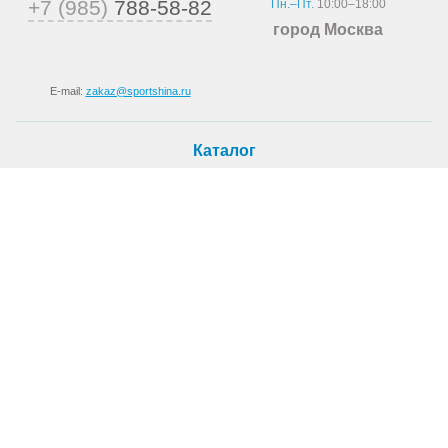
+7 (985)
788-58-82
Пн.–Пт.
10:00–18:00
город Москва
E-mail:
zakaz@sportshina.ru
Каталог
Шины
Покупателю
Как купить
Доставка
Шиномонтаж
О магазине
О компании
Новости
Статьи