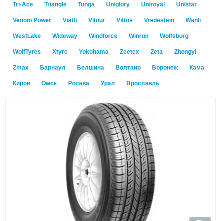
Tri-Ace
Triangle
Tunga
Uniglory
Uniroyal
Unistar
Venom Power
Viatti
Vitour
Vittos
Vredestein
Wanli
WestLake
Wideway
Windforce
Winrun
Wolfsburg
WolfTyres
Xtyre
Yokohama
Zeetex
Zeta
Zhongyi
Zmax
Барнаул
Белшина
Волтаир
Воронеж
Кама
Киров
Омск
Росава
Урал
Ярославль