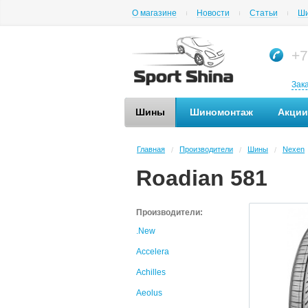
О магазине
Новости
Статьи
Ши
+7
Зак
Шины
Шиномонтаж
Акции
Главная
Производители
Шины
Nexen
/
/
/
Roadian 581
Производители:
.New
Accelera
Achilles
Aeolus