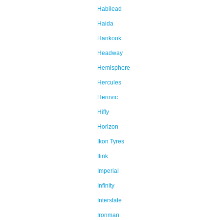
Habilead
Haida
Hankook
Headway
Hemisphere
Hercules
Herovic
Hifly
Horizon
Ikon Tyres
Ilink
Imperial
Infinity
Interstate
Ironman