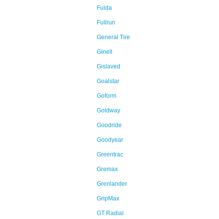
Fulda
Fullrun
General Tire
Ginell
Gislaved
Goalstar
Goform
Goldway
Goodride
Goodyear
Greentrac
Gremax
Grenlander
GripMax
GT Radial