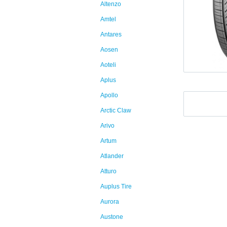
Altenzo
Amtel
Antares
Aosen
Aoteli
Aplus
Apollo
Arctic Claw
Arivo
Artum
Atlander
Atturo
Auplus Tire
Aurora
Austone