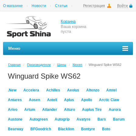
О магазине
Новости
Статьи
Регистрация
Войти
Шиномонтаж
Как купить
Доставка
Вопросы и ответы
Корзина
Ваша корзина
пуста
Меню
Главная
Производители
Шины
Nexen
Winguard Spike WS62
/
/
/
/
Winguard Spike WS62
.New
Accelera
Achilles
Aeolus
Altenzo
Amtel
Antares
Aosen
Aoteli
Aplus
Apollo
Arctic Claw
Arivo
Artum
Atlander
Atturo
Auplus Tire
Aurora
Austone
Autogreen
Autogrip
Avatyre
Bars
Barum
Bearway
BFGoodrich
Blacklion
Bontyre
Boto