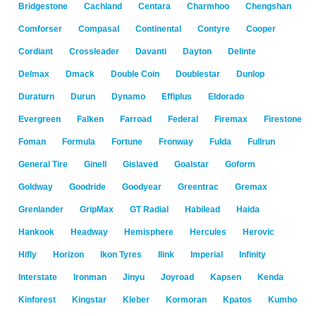
Bridgestone
Cachland
Centara
Charmhoo
Chengshan
Comforser
Compasal
Continental
Contyre
Cooper
Cordiant
Crossleader
Davanti
Dayton
Delinte
Delmax
Dmack
Double Coin
Doublestar
Dunlop
Duraturn
Durun
Dynamo
Effiplus
Eldorado
Evergreen
Falken
Farroad
Federal
Firemax
Firestone
Foman
Formula
Fortune
Fronway
Fulda
Fullrun
General Tire
Ginell
Gislaved
Goalstar
Goform
Goldway
Goodride
Goodyear
Greentrac
Gremax
Grenlander
GripMax
GT Radial
Habilead
Haida
Hankook
Headway
Hemisphere
Hercules
Herovic
Hifly
Horizon
Ikon Tyres
Ilink
Imperial
Infinity
Interstate
Ironman
Jinyu
Joyroad
Kapsen
Kenda
Kinforest
Kingstar
Kleber
Kormoran
Kpatos
Kumho