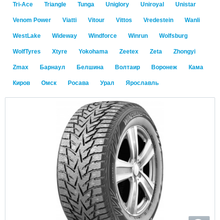
Tri-Ace
Triangle
Tunga
Uniglory
Uniroyal
Unistar
Venom Power
Viatti
Vitour
Vittos
Vredestein
Wanli
WestLake
Wideway
Windforce
Winrun
Wolfsburg
WolfTyres
Xtyre
Yokohama
Zeetex
Zeta
Zhongyi
Zmax
Барнаул
Белшина
Волтаир
Воронеж
Кама
Киров
Омск
Росава
Урал
Ярославль