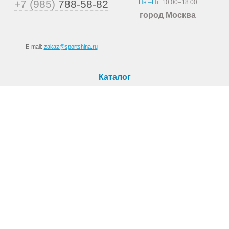
+7 (985)
788-58-82
Пн.–Пт.
10:00–18:00
город Москва
E-mail:
zakaz@sportshina.ru
Каталог
Шины
Покупателю
Как купить
Доставка
Шиномонтаж
О магазине
О компании
Новости
Статьи