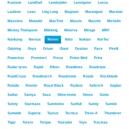
Kustone
LandSail
Landspider
Lanvigator
Lassa
Laufenn
Leao
Ling Long
Magnum
Marangoni
Marshal
Massimo
Matador
MaxTrek
Maxxis
Mazzini
Michelin
Mickey Thompson
Mileking
Minerva
Mirage
MRF
Nankang
Nereus
Nexen
Nitto
Nokian
NorTec
Odyking
Onyx
Orium
Otani
Ovation
Pace
Pirelli
Powertrac
Premiorri
Presa
Prime Well
Prinx
Radar tyres
Rapid
Riken
Roadboss
Roadclaw
RoadCruza
Roadmarch
Roadstone
Roadx
Rockblade
Rotalla
Rovelo
Royal Black
Rydanz
Saferich
Sagitar
Sailun
Satoya
Sava
Silverstone
Simex
Sonix
Sonny
Starmaxx
Sumitomo
Sunfull
Sunny
Suntek
Sunwide
Superia
Taurus
Tecnica
Three-A
Thunderer
Tigar
Torero
Torque
Tourador
Toyo
Tracmax