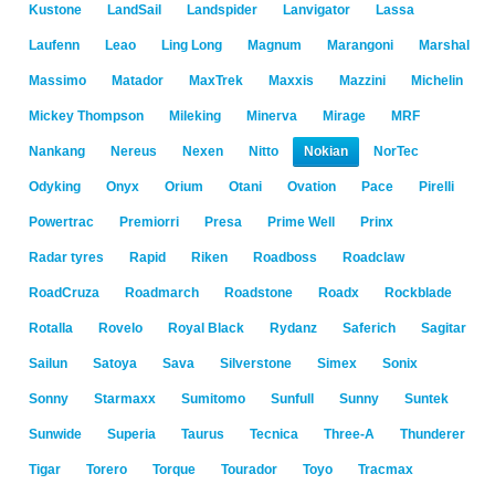
Kustone
LandSail
Landspider
Lanvigator
Lassa
Laufenn
Leao
Ling Long
Magnum
Marangoni
Marshal
Massimo
Matador
MaxTrek
Maxxis
Mazzini
Michelin
Mickey Thompson
Mileking
Minerva
Mirage
MRF
Nankang
Nereus
Nexen
Nitto
Nokian
NorTec
Odyking
Onyx
Orium
Otani
Ovation
Pace
Pirelli
Powertrac
Premiorri
Presa
Prime Well
Prinx
Radar tyres
Rapid
Riken
Roadboss
Roadclaw
RoadCruza
Roadmarch
Roadstone
Roadx
Rockblade
Rotalla
Rovelo
Royal Black
Rydanz
Saferich
Sagitar
Sailun
Satoya
Sava
Silverstone
Simex
Sonix
Sonny
Starmaxx
Sumitomo
Sunfull
Sunny
Suntek
Sunwide
Superia
Taurus
Tecnica
Three-A
Thunderer
Tigar
Torero
Torque
Tourador
Toyo
Tracmax