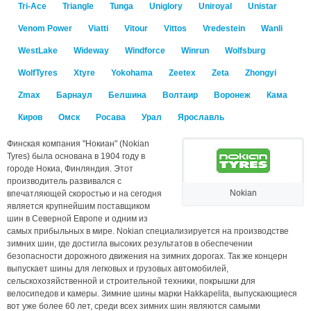
Tri-Ace
Triangle
Tunga
Uniglory
Uniroyal
Unistar
Venom Power
Viatti
Vitour
Vittos
Vredestein
Wanli
WestLake
Wideway
Windforce
Winrun
Wolfsburg
WolfTyres
Xtyre
Yokohama
Zeetex
Zeta
Zhongyi
Zmax
Барнаул
Белшина
Волтаир
Воронеж
Кама
Киров
Омск
Росава
Урал
Ярославль
Финская компания "Нокиан" (Nokian
Tyres) была основана в 1904 году в
городе Нокиа, Финляндия. Этот
производитель развивался с
Nokian
впечатляющей скоростью и на сегодня
является крупнейшим поставщиком
шин в Северной Европе и одним из
самых прибыльных в мире. Nokian специализируется на производстве
зимних шин, где достигла высоких результатов в обеспечении
безопасности дорожного движения на зимних дорогах. Так же концерн
выпускает шины для легковых и грузовых автомобилей,
сельскохозяйственной и строительной техники, покрышки для
велосипедов и камеры. Зимние шины марки Hakkapelita, выпускающиеся
вот уже более 60 лет, среди всех зимних шин являются самыми