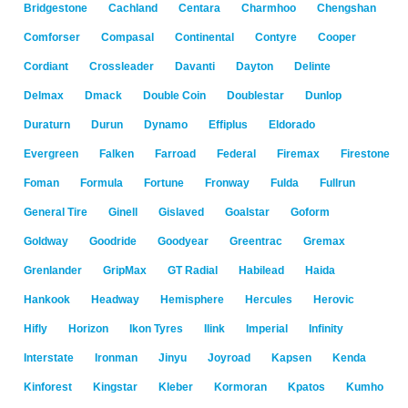
Bridgestone
Cachland
Centara
Charmhoo
Chengshan
Comforser
Compasal
Continental
Contyre
Cooper
Cordiant
Crossleader
Davanti
Dayton
Delinte
Delmax
Dmack
Double Coin
Doublestar
Dunlop
Duraturn
Durun
Dynamo
Effiplus
Eldorado
Evergreen
Falken
Farroad
Federal
Firemax
Firestone
Foman
Formula
Fortune
Fronway
Fulda
Fullrun
General Tire
Ginell
Gislaved
Goalstar
Goform
Goldway
Goodride
Goodyear
Greentrac
Gremax
Grenlander
GripMax
GT Radial
Habilead
Haida
Hankook
Headway
Hemisphere
Hercules
Herovic
Hifly
Horizon
Ikon Tyres
Ilink
Imperial
Infinity
Interstate
Ironman
Jinyu
Joyroad
Kapsen
Kenda
Kinforest
Kingstar
Kleber
Kormoran
Kpatos
Kumho