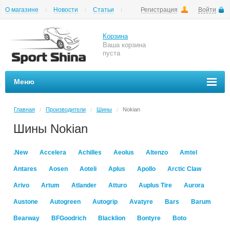
О магазине
Новости
Статьи
Регистрация
Войти
Шиномонтаж
Как купить
Доставка
Вопросы и ответы
Корзина
Ваша корзина
пуста
Меню
Главная
Производители
Шины
Nokian
/
/
/
Шины Nokian
.New
Accelera
Achilles
Aeolus
Altenzo
Amtel
Antares
Aosen
Aoteli
Aplus
Apollo
Arctic Claw
Arivo
Artum
Atlander
Atturo
Auplus Tire
Aurora
Austone
Autogreen
Autogrip
Avatyre
Bars
Barum
Bearway
BFGoodrich
Blacklion
Bontyre
Boto