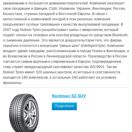
уважаемыми и пользуются доверием покупателей. Компания реализует
свою продукцию в Швеции, США, Норвегии, Украине, Финляндии, России,
Казахстане, странах западной и Восточной Европы. В связи с
непостоянной и изменчивой погодой в этих регионах, компания
предъявляет особые требования к качеству выпускаемой продукции. В
2007 году Nokian Tyres разрабатывает шины с микрочипом, который
подаёт сигнал на телефон или ноутбук владельца по средством Bluetooth,
о снижении давления. Это является доказательством того, что фирма
серьёзно относится к концепции "умных шин" (intelligent tyre). Компания
владеет двумя заводами, расположенными в городе Нокиа в Финляндии, и
во Всеволжске в России в Ленинградской области. Производство в России
считается самым крупным и современным в Европе, подтверждением
тому служит международный сертификат качества ISO 9001. Так же
Nokian Tyres имеет 520 шинных центров, из которых в собственности
находится 180 комплексов, а остальные 340 работают на условиях
франшизы.
Nordman S2 SUV
Подробнее