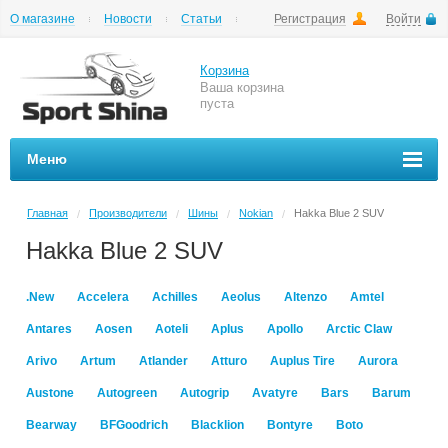
О магазине
Новости
Статьи
Регистрация
Войти
Шиномонтаж
Как купить
Доставка
Вопросы и ответы
Корзина
Ваша корзина
пуста
Меню
Главная
Производители
Шины
Nokian
Hakka Blue 2 SUV
/
/
/
/
Hakka Blue 2 SUV
.New
Accelera
Achilles
Aeolus
Altenzo
Amtel
Antares
Aosen
Aoteli
Aplus
Apollo
Arctic Claw
Arivo
Artum
Atlander
Atturo
Auplus Tire
Aurora
Austone
Autogreen
Autogrip
Avatyre
Bars
Barum
Bearway
BFGoodrich
Blacklion
Bontyre
Boto