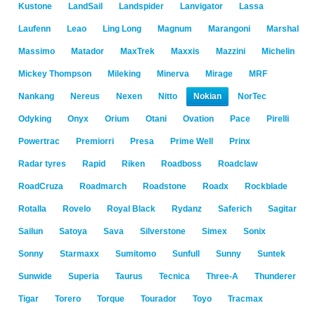
Kustone
LandSail
Landspider
Lanvigator
Lassa
Laufenn
Leao
Ling Long
Magnum
Marangoni
Marshal
Massimo
Matador
MaxTrek
Maxxis
Mazzini
Michelin
Mickey Thompson
Mileking
Minerva
Mirage
MRF
Nankang
Nereus
Nexen
Nitto
Nokian
NorTec
Odyking
Onyx
Orium
Otani
Ovation
Pace
Pirelli
Powertrac
Premiorri
Presa
Prime Well
Prinx
Radar tyres
Rapid
Riken
Roadboss
Roadclaw
RoadCruza
Roadmarch
Roadstone
Roadx
Rockblade
Rotalla
Rovelo
Royal Black
Rydanz
Saferich
Sagitar
Sailun
Satoya
Sava
Silverstone
Simex
Sonix
Sonny
Starmaxx
Sumitomo
Sunfull
Sunny
Suntek
Sunwide
Superia
Taurus
Tecnica
Three-A
Thunderer
Tigar
Torero
Torque
Tourador
Toyo
Tracmax