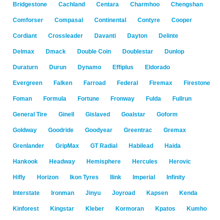
Bridgestone
Cachland
Centara
Charmhoo
Chengshan
Comforser
Compasal
Continental
Contyre
Cooper
Cordiant
Crossleader
Davanti
Dayton
Delinte
Delmax
Dmack
Double Coin
Doublestar
Dunlop
Duraturn
Durun
Dynamo
Effiplus
Eldorado
Evergreen
Falken
Farroad
Federal
Firemax
Firestone
Foman
Formula
Fortune
Fronway
Fulda
Fullrun
General Tire
Ginell
Gislaved
Goalstar
Goform
Goldway
Goodride
Goodyear
Greentrac
Gremax
Grenlander
GripMax
GT Radial
Habilead
Haida
Hankook
Headway
Hemisphere
Hercules
Herovic
Hifly
Horizon
Ikon Tyres
Ilink
Imperial
Infinity
Interstate
Ironman
Jinyu
Joyroad
Kapsen
Kenda
Kinforest
Kingstar
Kleber
Kormoran
Kpatos
Kumho