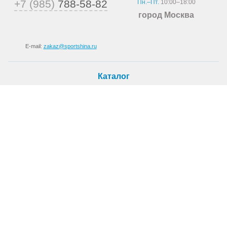
+7 (985)
788-58-82
Пн.–Пт.
10:00–18:00
город Москва
E-mail:
zakaz@sportshina.ru
Каталог
Шины
Покупателю
Как купить
Доставка
Шиномонтаж
О магазине
О компании
Новости
Статьи