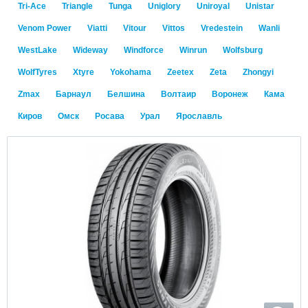
Tri-Ace
Triangle
Tunga
Uniglory
Uniroyal
Unistar
Venom Power
Viatti
Vitour
Vittos
Vredestein
Wanli
WestLake
Wideway
Windforce
Winrun
Wolfsburg
WolfTyres
Xtyre
Yokohama
Zeetex
Zeta
Zhongyi
Zmax
Барнаул
Белшина
Волтаир
Воронеж
Кама
Киров
Омск
Росава
Урал
Ярославль