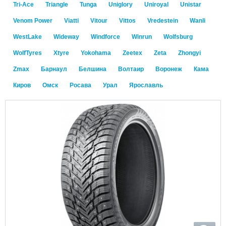
Tri-Ace
Triangle
Tunga
Uniglory
Uniroyal
Unistar
Venom Power
Viatti
Vitour
Vittos
Vredestein
Wanli
WestLake
Wideway
Windforce
Winrun
Wolfsburg
WolfTyres
Xtyre
Yokohama
Zeetex
Zeta
Zhongyi
Zmax
Барнаул
Белшина
Волтаир
Воронеж
Кама
Киров
Омск
Росава
Урал
Ярославль