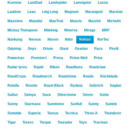
Kustone
LandSail
Landspider
Lanvigator
Lassa
Laufenn
Leao
Ling Long
Magnum
Marangoni
Marshal
Massimo
Matador
MaxTrek
Maxxis
Mazzini
Michelin
Mickey Thompson
Mileking
Minerva
Mirage
MRF
Nankang
Nereus
Nexen
Nitto
Nokian
NorTec
Odyking
Onyx
Orium
Otani
Ovation
Pace
Pirelli
Powertrac
Premiorri
Presa
Prime Well
Prinx
Radar tyres
Rapid
Riken
Roadboss
Roadclaw
RoadCruza
Roadmarch
Roadstone
Roadx
Rockblade
Rotalla
Rovelo
Royal Black
Rydanz
Saferich
Sagitar
Sailun
Satoya
Sava
Silverstone
Simex
Sonix
Sonny
Starmaxx
Sumitomo
Sunfull
Sunny
Suntek
Sunwide
Superia
Taurus
Tecnica
Three-A
Thunderer
Tigar
Torero
Torque
Tourador
Toyo
Tracmax