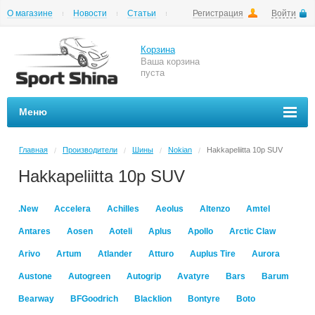
О магазине
Новости
Статьи
Регистрация
Войти
Шиномонтаж
Как купить
Доставка
Вопросы и ответы
Корзина
Ваша корзина
пуста
Меню
Главная
Производители
Шины
Nokian
Hakkapeliitta 10p SUV
/
/
/
/
Hakkapeliitta 10p SUV
.New
Accelera
Achilles
Aeolus
Altenzo
Amtel
Antares
Aosen
Aoteli
Aplus
Apollo
Arctic Claw
Arivo
Artum
Atlander
Atturo
Auplus Tire
Aurora
Austone
Autogreen
Autogrip
Avatyre
Bars
Barum
Bearway
BFGoodrich
Blacklion
Bontyre
Boto