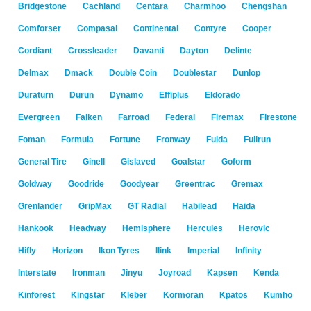
Bridgestone
Cachland
Centara
Charmhoo
Chengshan
Comforser
Compasal
Continental
Contyre
Cooper
Cordiant
Crossleader
Davanti
Dayton
Delinte
Delmax
Dmack
Double Coin
Doublestar
Dunlop
Duraturn
Durun
Dynamo
Effiplus
Eldorado
Evergreen
Falken
Farroad
Federal
Firemax
Firestone
Foman
Formula
Fortune
Fronway
Fulda
Fullrun
General Tire
Ginell
Gislaved
Goalstar
Goform
Goldway
Goodride
Goodyear
Greentrac
Gremax
Grenlander
GripMax
GT Radial
Habilead
Haida
Hankook
Headway
Hemisphere
Hercules
Herovic
Hifly
Horizon
Ikon Tyres
Ilink
Imperial
Infinity
Interstate
Ironman
Jinyu
Joyroad
Kapsen
Kenda
Kinforest
Kingstar
Kleber
Kormoran
Kpatos
Kumho