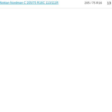
Nokian Nordman C 205/75 R16C 113/111R
13
205 / 75 R16