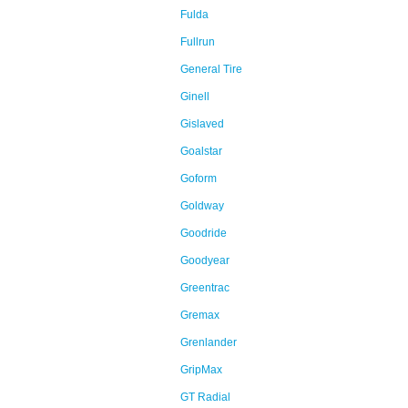
Fulda
Fullrun
General Tire
Ginell
Gislaved
Goalstar
Goform
Goldway
Goodride
Goodyear
Greentrac
Gremax
Grenlander
GripMax
GT Radial