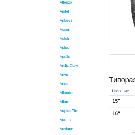
Altenzo
Amtel
Antares
Aosen
Aoteli
Aplus
Apollo
Arctic Claw
Arivo
Типора
Artum
Название
Atlander
15"
Atturo
Auplus Tire
16"
Aurora
Austone