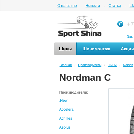
О магазине
Новости
Статьи
Ши
+7
Зак
Шины
Шиномонтаж
Акции
Главная
Производители
Шины
Nokian
/
/
/
Nordman C
Производители:
.New
Accelera
Achilles
Aeolus