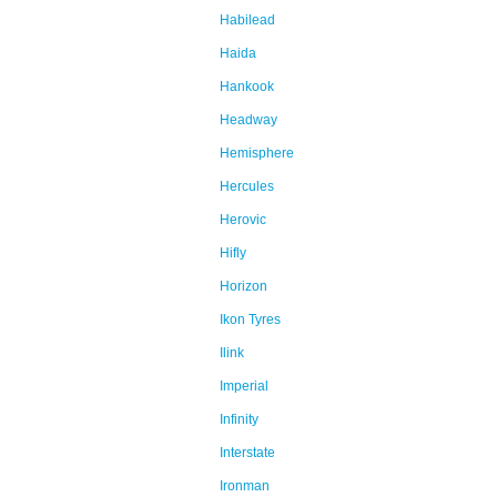
Habilead
Haida
Hankook
Headway
Hemisphere
Hercules
Herovic
Hifly
Horizon
Ikon Tyres
Ilink
Imperial
Infinity
Interstate
Ironman