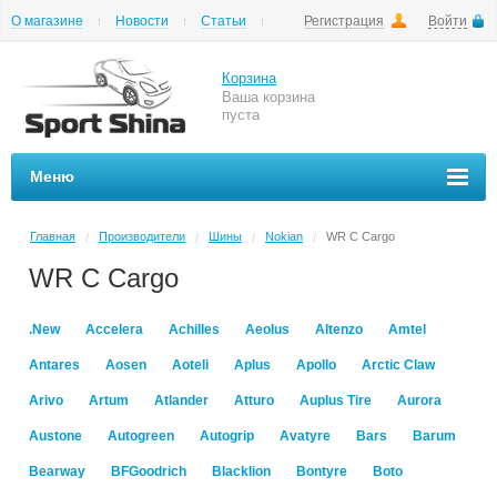
О магазине
Новости
Статьи
Регистрация
Войти
Шиномонтаж
Как купить
Доставка
Вопросы и ответы
Корзина
Ваша корзина
пуста
Меню
Главная
Производители
Шины
Nokian
WR C Cargo
/
/
/
/
WR C Cargo
.New
Accelera
Achilles
Aeolus
Altenzo
Amtel
Antares
Aosen
Aoteli
Aplus
Apollo
Arctic Claw
Arivo
Artum
Atlander
Atturo
Auplus Tire
Aurora
Austone
Autogreen
Autogrip
Avatyre
Bars
Barum
Bearway
BFGoodrich
Blacklion
Bontyre
Boto