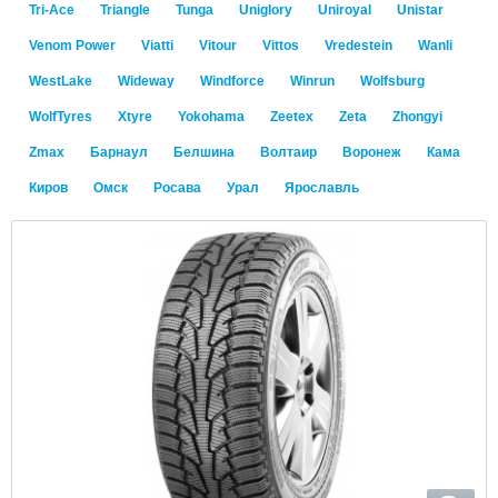
Tri-Ace
Triangle
Tunga
Uniglory
Uniroyal
Unistar
Venom Power
Viatti
Vitour
Vittos
Vredestein
Wanli
WestLake
Wideway
Windforce
Winrun
Wolfsburg
WolfTyres
Xtyre
Yokohama
Zeetex
Zeta
Zhongyi
Zmax
Барнаул
Белшина
Волтаир
Воронеж
Кама
Киров
Омск
Росава
Урал
Ярославль