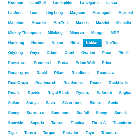
Kustone
LandSail
Landspider
Lanvigator
Lassa
Laufenn
Leao
Ling Long
Magnum
Marangoni
Marshal
Massimo
Matador
MaxTrek
Maxxis
Mazzini
Michelin
Mickey Thompson
Mileking
Minerva
Mirage
MRF
Nankang
Nereus
Nexen
Nitto
Nokian
NorTec
Odyking
Onyx
Orium
Otani
Ovation
Pace
Pirelli
Powertrac
Premiorri
Presa
Prime Well
Prinx
Radar tyres
Rapid
Riken
Roadboss
Roadclaw
RoadCruza
Roadmarch
Roadstone
Roadx
Rockblade
Rotalla
Rovelo
Royal Black
Rydanz
Saferich
Sagitar
Sailun
Satoya
Sava
Silverstone
Simex
Sonix
Sonny
Starmaxx
Sumitomo
Sunfull
Sunny
Suntek
Sunwide
Superia
Taurus
Tecnica
Three-A
Thunderer
Tigar
Torero
Torque
Tourador
Toyo
Tracmax