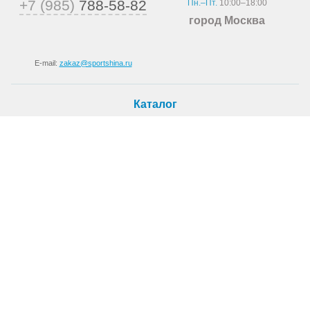
+7 (985)
788-58-82
Пн.–Пт.
10:00–18:00
город Москва
E-mail:
zakaz@sportshina.ru
Каталог
Шины
Покупателю
Как купить
Доставка
Шиномонтаж
О магазине
О компании
Новости
Статьи