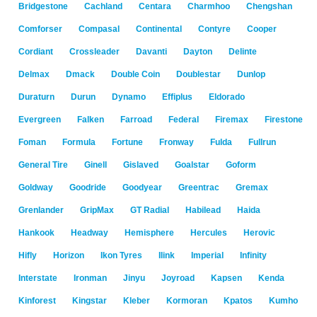
Bridgestone
Cachland
Centara
Charmhoo
Chengshan
Comforser
Compasal
Continental
Contyre
Cooper
Cordiant
Crossleader
Davanti
Dayton
Delinte
Delmax
Dmack
Double Coin
Doublestar
Dunlop
Duraturn
Durun
Dynamo
Effiplus
Eldorado
Evergreen
Falken
Farroad
Federal
Firemax
Firestone
Foman
Formula
Fortune
Fronway
Fulda
Fullrun
General Tire
Ginell
Gislaved
Goalstar
Goform
Goldway
Goodride
Goodyear
Greentrac
Gremax
Grenlander
GripMax
GT Radial
Habilead
Haida
Hankook
Headway
Hemisphere
Hercules
Herovic
Hifly
Horizon
Ikon Tyres
Ilink
Imperial
Infinity
Interstate
Ironman
Jinyu
Joyroad
Kapsen
Kenda
Kinforest
Kingstar
Kleber
Kormoran
Kpatos
Kumho