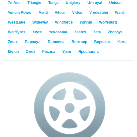
Tri-Ace
Triangle
Tunga
Uniglory
Uniroyal
Unistar
Venom Power
Viatti
Vitour
Vittos
Vredestein
Wanli
WestLake
Wideway
Windforce
Winrun
Wolfsburg
WolfTyres
Xtyre
Yokohama
Zeetex
Zeta
Zhongyi
Zmax
Барнаул
Белшина
Волтаир
Воронеж
Кама
Киров
Омск
Росава
Урал
Ярославль