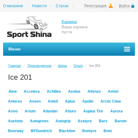
О магазине
Новости
Статьи
Регистрация
Войти
Шиномонтаж
Как купить
Доставка
Вопросы и ответы
Корзина
Ваша корзина
пуста
Меню
Главная
Производители
Шины
Orium
Ice 201
/
/
/
/
Ice 201
.New
Accelera
Achilles
Aeolus
Altenzo
Amtel
Antares
Aosen
Aoteli
Aplus
Apollo
Arctic Claw
Arivo
Artum
Atlander
Atturo
Auplus Tire
Aurora
Austone
Autogreen
Autogrip
Avatyre
Bars
Barum
Bearway
BFGoodrich
Blacklion
Bontyre
Boto