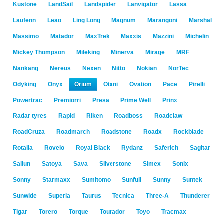
Kustone
LandSail
Landspider
Lanvigator
Lassa
Laufenn
Leao
Ling Long
Magnum
Marangoni
Marshal
Massimo
Matador
MaxTrek
Maxxis
Mazzini
Michelin
Mickey Thompson
Mileking
Minerva
Mirage
MRF
Nankang
Nereus
Nexen
Nitto
Nokian
NorTec
Odyking
Onyx
Orium
Otani
Ovation
Pace
Pirelli
Powertrac
Premiorri
Presa
Prime Well
Prinx
Radar tyres
Rapid
Riken
Roadboss
Roadclaw
RoadCruza
Roadmarch
Roadstone
Roadx
Rockblade
Rotalla
Rovelo
Royal Black
Rydanz
Saferich
Sagitar
Sailun
Satoya
Sava
Silverstone
Simex
Sonix
Sonny
Starmaxx
Sumitomo
Sunfull
Sunny
Suntek
Sunwide
Superia
Taurus
Tecnica
Three-A
Thunderer
Tigar
Torero
Torque
Tourador
Toyo
Tracmax