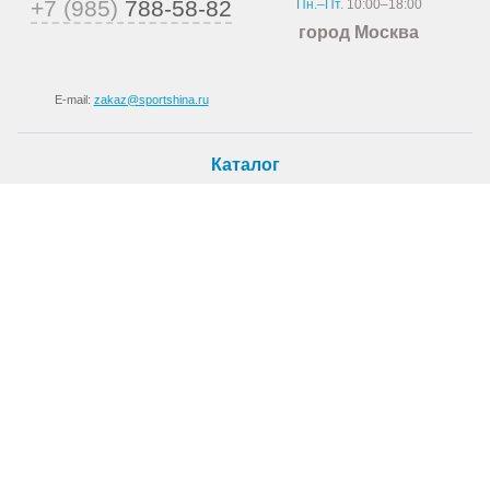
+7 (985)
788-58-82
Пн.–Пт.
10:00–18:00
город Москва
E-mail:
zakaz@sportshina.ru
Каталог
Шины
Покупателю
Как купить
Доставка
Шиномонтаж
О магазине
О компании
Новости
Статьи