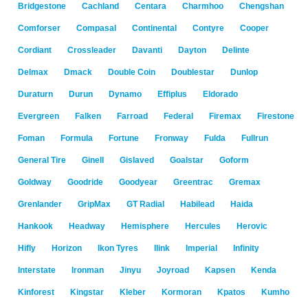
Bridgestone
Cachland
Centara
Charmhoo
Chengshan
Comforser
Compasal
Continental
Contyre
Cooper
Cordiant
Crossleader
Davanti
Dayton
Delinte
Delmax
Dmack
Double Coin
Doublestar
Dunlop
Duraturn
Durun
Dynamo
Effiplus
Eldorado
Evergreen
Falken
Farroad
Federal
Firemax
Firestone
Foman
Formula
Fortune
Fronway
Fulda
Fullrun
General Tire
Ginell
Gislaved
Goalstar
Goform
Goldway
Goodride
Goodyear
Greentrac
Gremax
Grenlander
GripMax
GT Radial
Habilead
Haida
Hankook
Headway
Hemisphere
Hercules
Herovic
Hifly
Horizon
Ikon Tyres
Ilink
Imperial
Infinity
Interstate
Ironman
Jinyu
Joyroad
Kapsen
Kenda
Kinforest
Kingstar
Kleber
Kormoran
Kpatos
Kumho