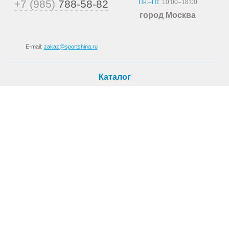
+7 (985)
788-58-82
Пн.–Пт.
10:00–18:00
город Москва
E-mail:
zakaz@sportshina.ru
Каталог
Шины
Покупателю
Как купить
Доставка
Шиномонтаж
О магазине
О компании
Новости
Статьи