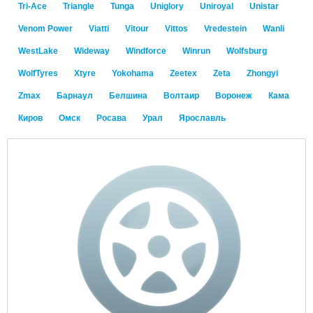
Tri-Ace
Triangle
Tunga
Uniglory
Uniroyal
Unistar
Venom Power
Viatti
Vitour
Vittos
Vredestein
Wanli
WestLake
Wideway
Windforce
Winrun
Wolfsburg
WolfTyres
Xtyre
Yokohama
Zeetex
Zeta
Zhongyi
Zmax
Барнаул
Белшина
Волтаир
Воронеж
Кама
Киров
Омск
Росава
Урал
Ярославль