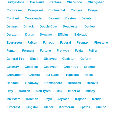
Bridgestone
Cachland
Centara
Charmhoo
Chengshan
Comforser
Compasal
Continental
Contyre
Cooper
Cordiant
Crossleader
Davanti
Dayton
Delinte
Delmax
Dmack
Double Coin
Doublestar
Dunlop
Duraturn
Durun
Dynamo
Effiplus
Eldorado
Evergreen
Falken
Farroad
Federal
Firemax
Firestone
Foman
Formula
Fortune
Fronway
Fulda
Fullrun
General Tire
Ginell
Gislaved
Goalstar
Goform
Goldway
Goodride
Goodyear
Greentrac
Gremax
Grenlander
GripMax
GT Radial
Habilead
Haida
Hankook
Headway
Hemisphere
Hercules
Herovic
Hifly
Horizon
Ikon Tyres
Ilink
Imperial
Infinity
Interstate
Ironman
Jinyu
Joyroad
Kapsen
Kenda
Kinforest
Kingstar
Kleber
Kormoran
Kpatos
Kumho