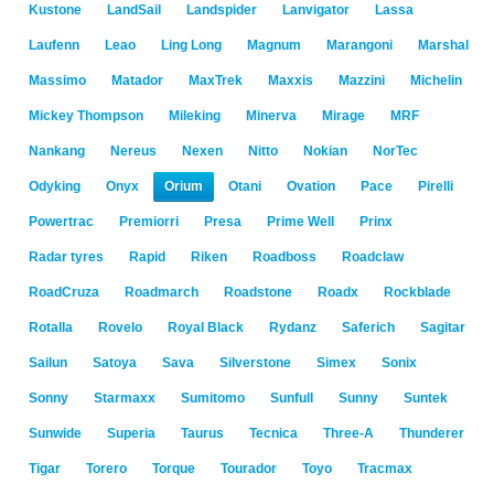
Kustone
LandSail
Landspider
Lanvigator
Lassa
Laufenn
Leao
Ling Long
Magnum
Marangoni
Marshal
Massimo
Matador
MaxTrek
Maxxis
Mazzini
Michelin
Mickey Thompson
Mileking
Minerva
Mirage
MRF
Nankang
Nereus
Nexen
Nitto
Nokian
NorTec
Odyking
Onyx
Orium
Otani
Ovation
Pace
Pirelli
Powertrac
Premiorri
Presa
Prime Well
Prinx
Radar tyres
Rapid
Riken
Roadboss
Roadclaw
RoadCruza
Roadmarch
Roadstone
Roadx
Rockblade
Rotalla
Rovelo
Royal Black
Rydanz
Saferich
Sagitar
Sailun
Satoya
Sava
Silverstone
Simex
Sonix
Sonny
Starmaxx
Sumitomo
Sunfull
Sunny
Suntek
Sunwide
Superia
Taurus
Tecnica
Three-A
Thunderer
Tigar
Torero
Torque
Tourador
Toyo
Tracmax