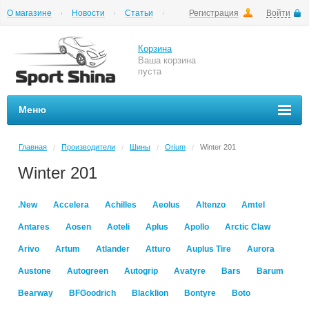
О магазине
Новости
Статьи
Регистрация
Войти
Шиномонтаж
Как купить
Доставка
Вопросы и ответы
Корзина
Ваша корзина
пуста
Меню
Главная
Производители
Шины
Orium
Winter 201
/
/
/
/
Winter 201
.New
Accelera
Achilles
Aeolus
Altenzo
Amtel
Antares
Aosen
Aoteli
Aplus
Apollo
Arctic Claw
Arivo
Artum
Atlander
Atturo
Auplus Tire
Aurora
Austone
Autogreen
Autogrip
Avatyre
Bars
Barum
Bearway
BFGoodrich
Blacklion
Bontyre
Boto