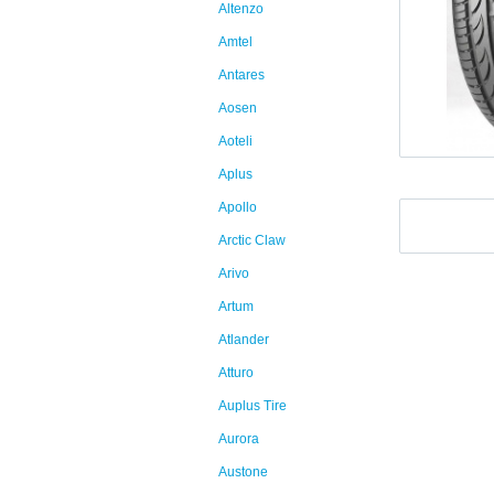
Altenzo
Amtel
Antares
Aosen
Aoteli
Aplus
Apollo
Arctic Claw
Arivo
Artum
Atlander
Atturo
Auplus Tire
Aurora
Austone