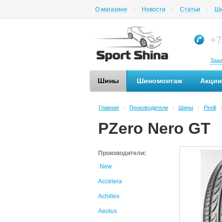
О магазине
Новости
Статьи
Ши
+7
Зак
Шины
Шиномонтаж
Акции
Главная
Производители
Шины
Pirelli
/
/
/
/
PZero Nero GT
Производители:
.New
Accelera
Achilles
Aeolus