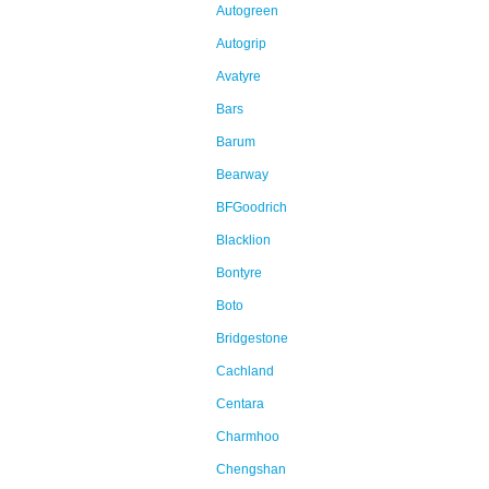
Autogreen
Autogrip
Avatyre
Bars
Barum
Bearway
BFGoodrich
Blacklion
Bontyre
Boto
Bridgestone
Cachland
Centara
Charmhoo
Chengshan