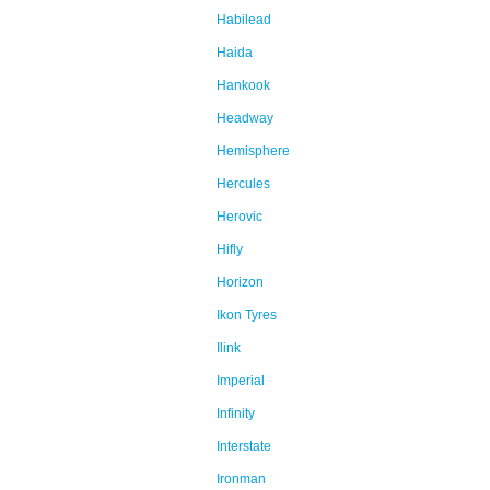
Habilead
Haida
Hankook
Headway
Hemisphere
Hercules
Herovic
Hifly
Horizon
Ikon Tyres
Ilink
Imperial
Infinity
Interstate
Ironman