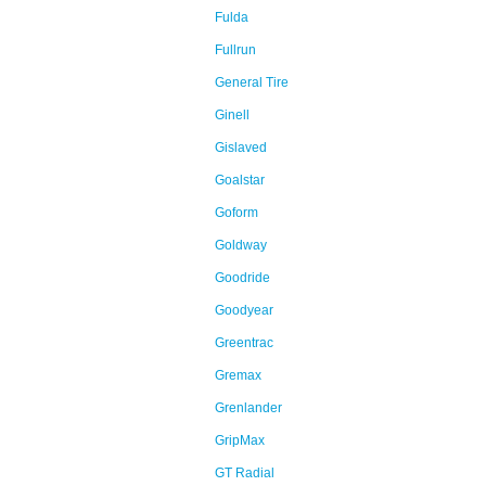
Fulda
Fullrun
General Tire
Ginell
Gislaved
Goalstar
Goform
Goldway
Goodride
Goodyear
Greentrac
Gremax
Grenlander
GripMax
GT Radial