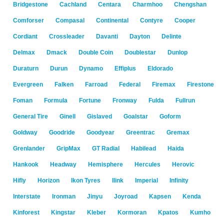
Bridgestone
Cachland
Centara
Charmhoo
Chengshan
Comforser
Compasal
Continental
Contyre
Cooper
Cordiant
Crossleader
Davanti
Dayton
Delinte
Delmax
Dmack
Double Coin
Doublestar
Dunlop
Duraturn
Durun
Dynamo
Effiplus
Eldorado
Evergreen
Falken
Farroad
Federal
Firemax
Firestone
Foman
Formula
Fortune
Fronway
Fulda
Fullrun
General Tire
Ginell
Gislaved
Goalstar
Goform
Goldway
Goodride
Goodyear
Greentrac
Gremax
Grenlander
GripMax
GT Radial
Habilead
Haida
Hankook
Headway
Hemisphere
Hercules
Herovic
Hifly
Horizon
Ikon Tyres
Ilink
Imperial
Infinity
Interstate
Ironman
Jinyu
Joyroad
Kapsen
Kenda
Kinforest
Kingstar
Kleber
Kormoran
Kpatos
Kumho