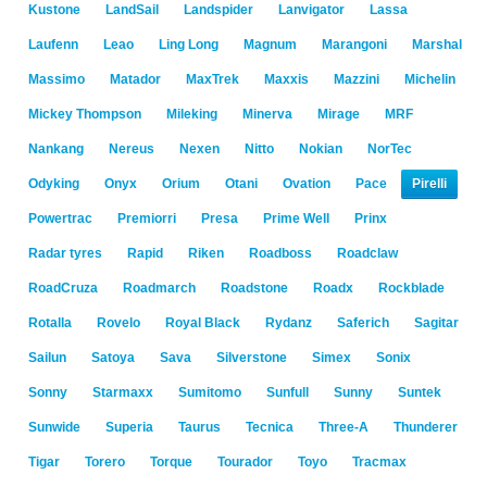
Kustone
LandSail
Landspider
Lanvigator
Lassa
Laufenn
Leao
Ling Long
Magnum
Marangoni
Marshal
Massimo
Matador
MaxTrek
Maxxis
Mazzini
Michelin
Mickey Thompson
Mileking
Minerva
Mirage
MRF
Nankang
Nereus
Nexen
Nitto
Nokian
NorTec
Odyking
Onyx
Orium
Otani
Ovation
Pace
Pirelli
Powertrac
Premiorri
Presa
Prime Well
Prinx
Radar tyres
Rapid
Riken
Roadboss
Roadclaw
RoadCruza
Roadmarch
Roadstone
Roadx
Rockblade
Rotalla
Rovelo
Royal Black
Rydanz
Saferich
Sagitar
Sailun
Satoya
Sava
Silverstone
Simex
Sonix
Sonny
Starmaxx
Sumitomo
Sunfull
Sunny
Suntek
Sunwide
Superia
Taurus
Tecnica
Three-A
Thunderer
Tigar
Torero
Torque
Tourador
Toyo
Tracmax