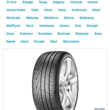
Tri-Ace
Triangle
Tunga
Uniglory
Uniroyal
Unistar
Venom Power
Viatti
Vitour
Vittos
Vredestein
Wanli
WestLake
Wideway
Windforce
Winrun
Wolfsburg
WolfTyres
Xtyre
Yokohama
Zeetex
Zeta
Zhongyi
Zmax
Барнаул
Белшина
Волтаир
Воронеж
Кама
Киров
Омск
Росава
Урал
Ярославль