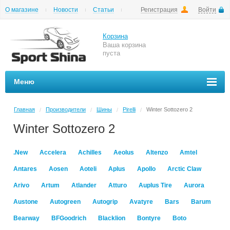
О магазине
Новости
Статьи
Регистрация
Войти
Шиномонтаж
Как купить
Доставка
Вопросы и ответы
Корзина
Ваша корзина
пуста
Меню
Главная
Производители
Шины
Pirelli
Winter Sottozero 2
/
/
/
/
Winter Sottozero 2
.New
Accelera
Achilles
Aeolus
Altenzo
Amtel
Antares
Aosen
Aoteli
Aplus
Apollo
Arctic Claw
Arivo
Artum
Atlander
Atturo
Auplus Tire
Aurora
Austone
Autogreen
Autogrip
Avatyre
Bars
Barum
Bearway
BFGoodrich
Blacklion
Bontyre
Boto