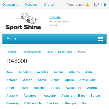
О магазине
Новости
Статьи
Регистрация
Войти
Шиномонтаж
Как купить
Доставка
Вопросы и ответы
Корзина
Ваша корзина
пуста
Меню
Главная
Производители
Шины
RoadCruza
RA8000
/
/
/
/
RA8000
.New
Accelera
Achilles
Aeolus
Altenzo
Amtel
Antares
Aosen
Aoteli
Aplus
Apollo
Arctic Claw
Arivo
Artum
Atlander
Atturo
Auplus Tire
Aurora
Austone
Autogreen
Autogrip
Avatyre
Bars
Barum
Bearway
BFGoodrich
Blacklion
Bontyre
Boto