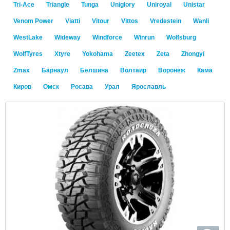
Tri-Ace
Triangle
Tunga
Uniglory
Uniroyal
Unistar
Venom Power
Viatti
Vitour
Vittos
Vredestein
Wanli
WestLake
Wideway
Windforce
Winrun
Wolfsburg
WolfTyres
Xtyre
Yokohama
Zeetex
Zeta
Zhongyi
Zmax
Барнаул
Белшина
Волтаир
Воронеж
Кама
Киров
Омск
Росава
Урал
Ярославль