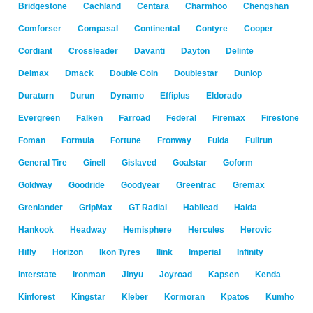
Bridgestone
Cachland
Centara
Charmhoo
Chengshan
Comforser
Compasal
Continental
Contyre
Cooper
Cordiant
Crossleader
Davanti
Dayton
Delinte
Delmax
Dmack
Double Coin
Doublestar
Dunlop
Duraturn
Durun
Dynamo
Effiplus
Eldorado
Evergreen
Falken
Farroad
Federal
Firemax
Firestone
Foman
Formula
Fortune
Fronway
Fulda
Fullrun
General Tire
Ginell
Gislaved
Goalstar
Goform
Goldway
Goodride
Goodyear
Greentrac
Gremax
Grenlander
GripMax
GT Radial
Habilead
Haida
Hankook
Headway
Hemisphere
Hercules
Herovic
Hifly
Horizon
Ikon Tyres
Ilink
Imperial
Infinity
Interstate
Ironman
Jinyu
Joyroad
Kapsen
Kenda
Kinforest
Kingstar
Kleber
Kormoran
Kpatos
Kumho