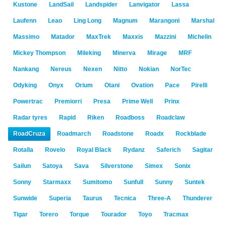
Kustone
LandSail
Landspider
Lanvigator
Lassa
Laufenn
Leao
Ling Long
Magnum
Marangoni
Marshal
Massimo
Matador
MaxTrek
Maxxis
Mazzini
Michelin
Mickey Thompson
Mileking
Minerva
Mirage
MRF
Nankang
Nereus
Nexen
Nitto
Nokian
NorTec
Odyking
Onyx
Orium
Otani
Ovation
Pace
Pirelli
Powertrac
Premiorri
Presa
Prime Well
Prinx
Radar tyres
Rapid
Riken
Roadboss
Roadclaw
RoadCruza
Roadmarch
Roadstone
Roadx
Rockblade
Rotalla
Rovelo
Royal Black
Rydanz
Saferich
Sagitar
Sailun
Satoya
Sava
Silverstone
Simex
Sonix
Sonny
Starmaxx
Sumitomo
Sunfull
Sunny
Suntek
Sunwide
Superia
Taurus
Tecnica
Three-A
Thunderer
Tigar
Torero
Torque
Tourador
Toyo
Tracmax