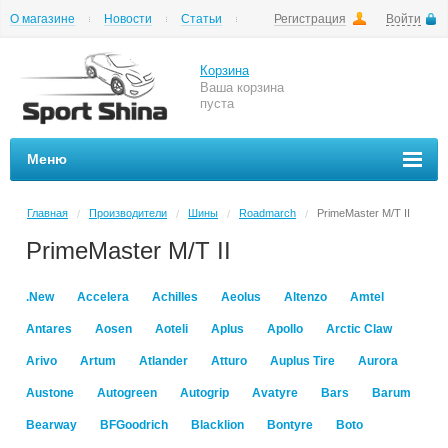
О магазине
Новости
Статьи
Регистрация
Войти
Шиномонтаж
Как купить
Доставка
Вопросы и ответы
Корзина
Ваша корзина
пуста
Меню
Главная
Производители
Шины
Roadmarch
PrimeMaster M/T II
/
/
/
/
PrimeMaster M/T II
.New
Accelera
Achilles
Aeolus
Altenzo
Amtel
Antares
Aosen
Aoteli
Aplus
Apollo
Arctic Claw
Arivo
Artum
Atlander
Atturo
Auplus Tire
Aurora
Austone
Autogreen
Autogrip
Avatyre
Bars
Barum
Bearway
BFGoodrich
Blacklion
Bontyre
Boto