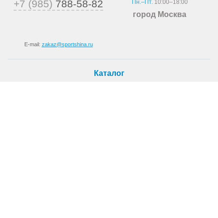
+7 (985)
788-58-82
Пн.–Пт.
10:00–18:00
город Москва
E-mail:
zakaz@sportshina.ru
Каталог
Шины
Покупателю
Как купить
Доставка
Шиномонтаж
О магазине
О компании
Новости
Статьи