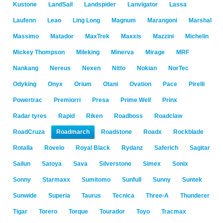
Kustone
LandSail
Landspider
Lanvigator
Lassa
Laufenn
Leao
Ling Long
Magnum
Marangoni
Marshal
Massimo
Matador
MaxTrek
Maxxis
Mazzini
Michelin
Mickey Thompson
Mileking
Minerva
Mirage
MRF
Nankang
Nereus
Nexen
Nitto
Nokian
NorTec
Odyking
Onyx
Orium
Otani
Ovation
Pace
Pirelli
Powertrac
Premiorri
Presa
Prime Well
Prinx
Radar tyres
Rapid
Riken
Roadboss
Roadclaw
RoadCruza
Roadmarch
Roadstone
Roadx
Rockblade
Rotalla
Rovelo
Royal Black
Rydanz
Saferich
Sagitar
Sailun
Satoya
Sava
Silverstone
Simex
Sonix
Sonny
Starmaxx
Sumitomo
Sunfull
Sunny
Suntek
Sunwide
Superia
Taurus
Tecnica
Three-A
Thunderer
Tigar
Torero
Torque
Tourador
Toyo
Tracmax