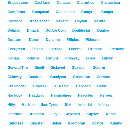
Bridgestone
Cachland
Centara
Charmhoo
Chengshan
Comforser
Compasal
Continental
Contyre
Cooper
Cordiant
Crossleader
Davanti
Dayton
Delinte
Delmax
Dmack
Double Coin
Doublestar
Dunlop
Duraturn
Durun
Dynamo
Effiplus
Eldorado
Evergreen
Falken
Farroad
Federal
Firemax
Firestone
Foman
Formula
Fortune
Fronway
Fulda
Fullrun
General Tire
Ginell
Gislaved
Goalstar
Goform
Goldway
Goodride
Goodyear
Greentrac
Gremax
Grenlander
GripMax
GT Radial
Habilead
Haida
Hankook
Headway
Hemisphere
Hercules
Herovic
Hifly
Horizon
Ikon Tyres
Ilink
Imperial
Infinity
Interstate
Ironman
Jinyu
Joyroad
Kapsen
Kenda
Kinforest
Kingstar
Kleber
Kormoran
Kpatos
Kumho