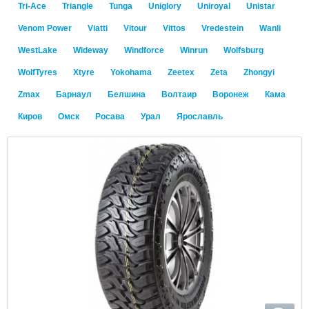
Tri-Ace
Triangle
Tunga
Uniglory
Uniroyal
Unistar
Venom Power
Viatti
Vitour
Vittos
Vredestein
Wanli
WestLake
Wideway
Windforce
Winrun
Wolfsburg
WolfTyres
Xtyre
Yokohama
Zeetex
Zeta
Zhongyi
Zmax
Барнаул
Белшина
Волтаир
Воронеж
Кама
Киров
Омск
Росава
Урал
Ярославль