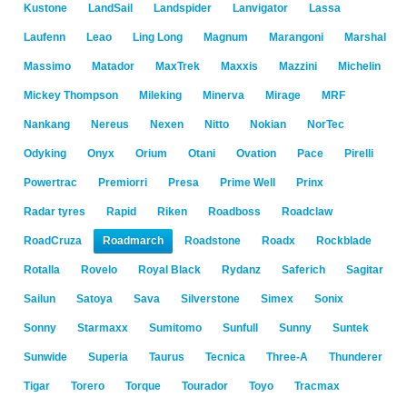
Kustone
LandSail
Landspider
Lanvigator
Lassa
Laufenn
Leao
Ling Long
Magnum
Marangoni
Marshal
Massimo
Matador
MaxTrek
Maxxis
Mazzini
Michelin
Mickey Thompson
Mileking
Minerva
Mirage
MRF
Nankang
Nereus
Nexen
Nitto
Nokian
NorTec
Odyking
Onyx
Orium
Otani
Ovation
Pace
Pirelli
Powertrac
Premiorri
Presa
Prime Well
Prinx
Radar tyres
Rapid
Riken
Roadboss
Roadclaw
RoadCruza
Roadmarch
Roadstone
Roadx
Rockblade
Rotalla
Rovelo
Royal Black
Rydanz
Saferich
Sagitar
Sailun
Satoya
Sava
Silverstone
Simex
Sonix
Sonny
Starmaxx
Sumitomo
Sunfull
Sunny
Suntek
Sunwide
Superia
Taurus
Tecnica
Three-A
Thunderer
Tigar
Torero
Torque
Tourador
Toyo
Tracmax