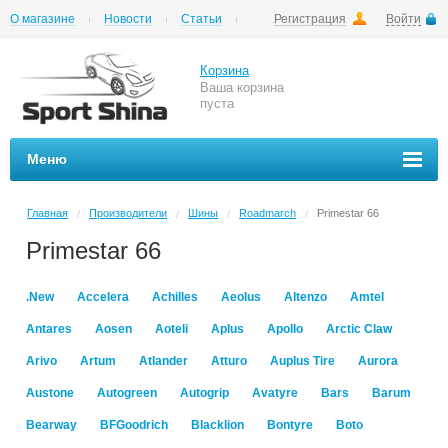
О магазине
Новости
Статьи
Регистрация
Войти
Шиномонтаж
Как купить
Доставка
Вопросы и ответы
Корзина
Ваша корзина
пуста
Меню
Главная
Производители
Шины
Roadmarch
Primestar 66
/
/
/
/
Primestar 66
.New
Accelera
Achilles
Aeolus
Altenzo
Amtel
Antares
Aosen
Aoteli
Aplus
Apollo
Arctic Claw
Arivo
Artum
Atlander
Atturo
Auplus Tire
Aurora
Austone
Autogreen
Autogrip
Avatyre
Bars
Barum
Bearway
BFGoodrich
Blacklion
Bontyre
Boto