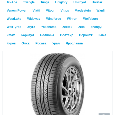
Tri-Ace
Triangle
Tunga
Uniglory
Uniroyal
Unistar
Venom Power
Viatti
Vitour
Vittos
Vredestein
Wanli
WestLake
Wideway
Windforce
Winrun
Wolfsburg
WolfTyres
Xtyre
Yokohama
Zeetex
Zeta
Zhongyi
Zmax
Барнаул
Белшина
Волтаир
Воронеж
Кама
Киров
Омск
Росава
Урал
Ярославль