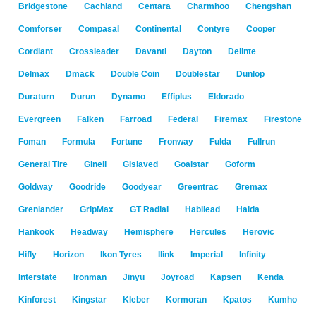
Bridgestone
Cachland
Centara
Charmhoo
Chengshan
Comforser
Compasal
Continental
Contyre
Cooper
Cordiant
Crossleader
Davanti
Dayton
Delinte
Delmax
Dmack
Double Coin
Doublestar
Dunlop
Duraturn
Durun
Dynamo
Effiplus
Eldorado
Evergreen
Falken
Farroad
Federal
Firemax
Firestone
Foman
Formula
Fortune
Fronway
Fulda
Fullrun
General Tire
Ginell
Gislaved
Goalstar
Goform
Goldway
Goodride
Goodyear
Greentrac
Gremax
Grenlander
GripMax
GT Radial
Habilead
Haida
Hankook
Headway
Hemisphere
Hercules
Herovic
Hifly
Horizon
Ikon Tyres
Ilink
Imperial
Infinity
Interstate
Ironman
Jinyu
Joyroad
Kapsen
Kenda
Kinforest
Kingstar
Kleber
Kormoran
Kpatos
Kumho