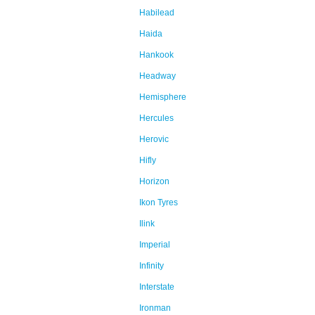
Habilead
Haida
Hankook
Headway
Hemisphere
Hercules
Herovic
Hifly
Horizon
Ikon Tyres
Ilink
Imperial
Infinity
Interstate
Ironman