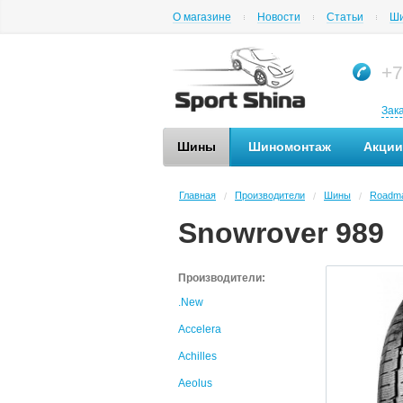
О магазине
Новости
Статьи
Ши
+7
Зак
Шины
Шиномонтаж
Акции
Главная
Производители
Шины
Roadm
/
/
/
Snowrover 989
Производители:
.New
Accelera
Achilles
Aeolus