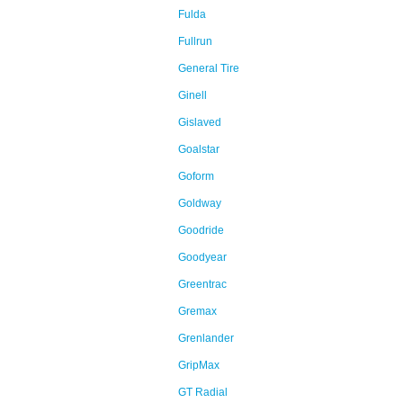
Fulda
Fullrun
General Tire
Ginell
Gislaved
Goalstar
Goform
Goldway
Goodride
Goodyear
Greentrac
Gremax
Grenlander
GripMax
GT Radial