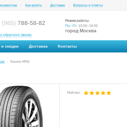
номонтаж
Как купить
Доставка
Вопросы и ответы
Режим работы:
 (985)
788-58-82
Пн.–Пт.
10:00–18:00
город Москва
аз обратного звонка
 и скидки
Доставка
Контакты
one
Eurovis HP02
/
Рейтинг: