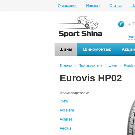
О магазине
Новости
Статьи
Ши
+7
Зак
Шины
Шиномонтаж
Акции
Главная
Производители
Шины
Roadst
/
/
/
Eurovis HP02
Производители:
.New
Accelera
Achilles
Aeolus