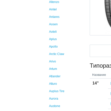
Altenzo
Amtel
Antares
Aosen
Aoteli
Aplus
Apollo
Arctic Claw
Arivo
Типора
Artum
Название
Atlander
14"
Atturo
Auplus Tire
Aurora
Austone