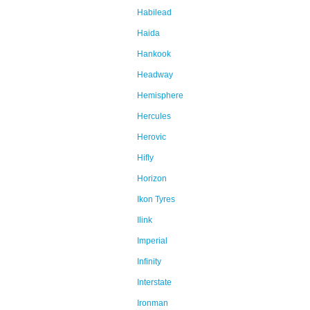
Habilead
Haida
Hankook
Headway
Hemisphere
Hercules
Herovic
Hifly
Horizon
Ikon Tyres
Ilink
Imperial
Infinity
Interstate
Ironman