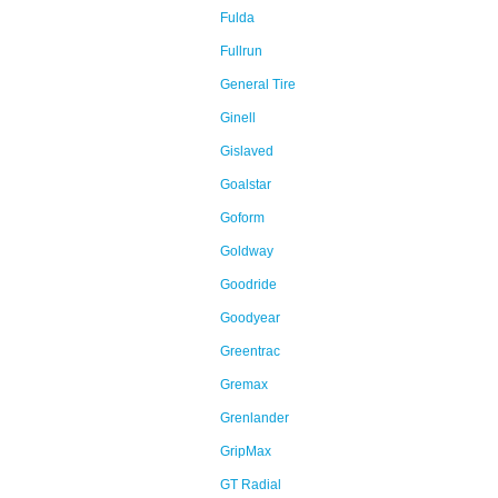
Fulda
Fullrun
General Tire
Ginell
Gislaved
Goalstar
Goform
Goldway
Goodride
Goodyear
Greentrac
Gremax
Grenlander
GripMax
GT Radial