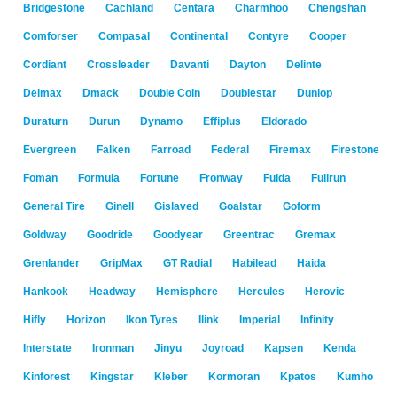
Bridgestone
Cachland
Centara
Charmhoo
Chengshan
Comforser
Compasal
Continental
Contyre
Cooper
Cordiant
Crossleader
Davanti
Dayton
Delinte
Delmax
Dmack
Double Coin
Doublestar
Dunlop
Duraturn
Durun
Dynamo
Effiplus
Eldorado
Evergreen
Falken
Farroad
Federal
Firemax
Firestone
Foman
Formula
Fortune
Fronway
Fulda
Fullrun
General Tire
Ginell
Gislaved
Goalstar
Goform
Goldway
Goodride
Goodyear
Greentrac
Gremax
Grenlander
GripMax
GT Radial
Habilead
Haida
Hankook
Headway
Hemisphere
Hercules
Herovic
Hifly
Horizon
Ikon Tyres
Ilink
Imperial
Infinity
Interstate
Ironman
Jinyu
Joyroad
Kapsen
Kenda
Kinforest
Kingstar
Kleber
Kormoran
Kpatos
Kumho