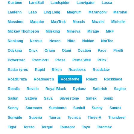
Kustone
LandSail
Landspider
Lanvigator
Lassa
Laufenn
Leao
Ling Long
Magnum
Marangoni
Marshal
Massimo
Matador
MaxTrek
Maxxis
Mazzini
Michelin
Mickey Thompson
Mileking
Minerva
Mirage
MRF
Nankang
Nereus
Nexen
Nitto
Nokian
NorTec
Odyking
Onyx
Orium
Otani
Ovation
Pace
Pirelli
Powertrac
Premiorri
Presa
Prime Well
Prinx
Radar tyres
Rapid
Riken
Roadboss
Roadclaw
RoadCruza
Roadmarch
Roadstone
Roadx
Rockblade
Rotalla
Rovelo
Royal Black
Rydanz
Saferich
Sagitar
Sailun
Satoya
Sava
Silverstone
Simex
Sonix
Sonny
Starmaxx
Sumitomo
Sunfull
Sunny
Suntek
Sunwide
Superia
Taurus
Tecnica
Three-A
Thunderer
Tigar
Torero
Torque
Tourador
Toyo
Tracmax