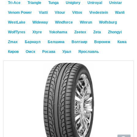
Tri-Ace
Triangle
Tunga
Uniglory
Uniroyal
Unistar
Venom Power
Viatti
Vitour
Vittos
Vredestein
Wanli
WestLake
Wideway
Windforce
Winrun
Wolfsburg
WolfTyres
Xtyre
Yokohama
Zeetex
Zeta
Zhongyi
Zmax
Барнаул
Белшина
Волтаир
Воронеж
Кама
Киров
Омск
Росава
Урал
Ярославль