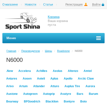
О магазине
Новости
Статьи
Регистрация
Войти
Шиномонтаж
Как купить
Доставка
Вопросы и ответы
Корзина
Ваша корзина
пуста
Меню
Главная
Производители
Шины
Roadstone
N6000
/
/
/
/
N6000
.New
Accelera
Achilles
Aeolus
Altenzo
Amtel
Antares
Aosen
Aoteli
Aplus
Apollo
Arctic Claw
Arivo
Artum
Atlander
Atturo
Auplus Tire
Aurora
Austone
Autogreen
Autogrip
Avatyre
Bars
Barum
Bearway
BFGoodrich
Blacklion
Bontyre
Boto