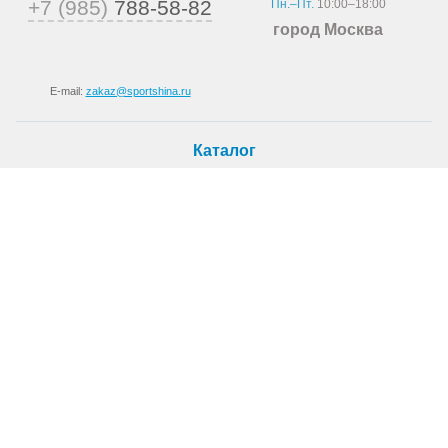
+7 (985)
788-58-82
Пн.–Пт.
10:00–18:00
город Москва
E-mail:
zakaz@sportshina.ru
Каталог
Шины
Покупателю
Как купить
Доставка
Шиномонтаж
О магазине
О компании
Новости
Статьи