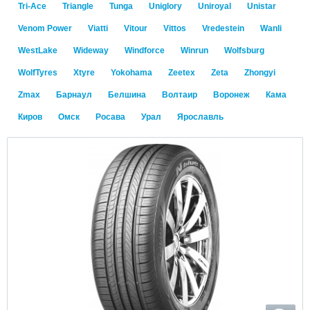
Tri-Ace
Triangle
Tunga
Uniglory
Uniroyal
Unistar
Venom Power
Viatti
Vitour
Vittos
Vredestein
Wanli
WestLake
Wideway
Windforce
Winrun
Wolfsburg
WolfTyres
Xtyre
Yokohama
Zeetex
Zeta
Zhongyi
Zmax
Барнаул
Белшина
Волтаир
Воронеж
Кама
Киров
Омск
Росава
Урал
Ярославль