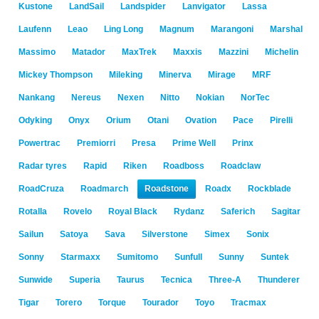
Kustone
LandSail
Landspider
Lanvigator
Lassa
Laufenn
Leao
Ling Long
Magnum
Marangoni
Marshal
Massimo
Matador
MaxTrek
Maxxis
Mazzini
Michelin
Mickey Thompson
Mileking
Minerva
Mirage
MRF
Nankang
Nereus
Nexen
Nitto
Nokian
NorTec
Odyking
Onyx
Orium
Otani
Ovation
Pace
Pirelli
Powertrac
Premiorri
Presa
Prime Well
Prinx
Radar tyres
Rapid
Riken
Roadboss
Roadclaw
RoadCruza
Roadmarch
Roadstone
Roadx
Rockblade
Rotalla
Rovelo
Royal Black
Rydanz
Saferich
Sagitar
Sailun
Satoya
Sava
Silverstone
Simex
Sonix
Sonny
Starmaxx
Sumitomo
Sunfull
Sunny
Suntek
Sunwide
Superia
Taurus
Tecnica
Three-A
Thunderer
Tigar
Torero
Torque
Tourador
Toyo
Tracmax