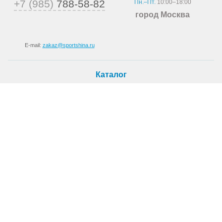
+7 (985)
788-58-82
Пн.–Пт.
10:00–18:00
город Москва
E-mail:
zakaz@sportshina.ru
Каталог
Шины
Покупателю
Как купить
Доставка
Шиномонтаж
О магазине
О компании
Новости
Статьи