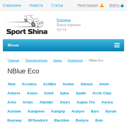
О магазине
Новости
Статьи
Регистрация
Войти
Шиномонтаж
Как купить
Доставка
Вопросы и ответы
Корзина
Ваша корзина
пуста
Меню
Главная
Производители
Шины
Roadstone
NBlue Eco
/
/
/
/
NBlue Eco
.New
Accelera
Achilles
Aeolus
Altenzo
Amtel
Antares
Aosen
Aoteli
Aplus
Apollo
Arctic Claw
Arivo
Artum
Atlander
Atturo
Auplus Tire
Aurora
Austone
Autogreen
Autogrip
Avatyre
Bars
Barum
Bearway
BFGoodrich
Blacklion
Bontyre
Boto