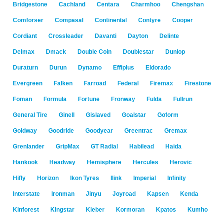
Bridgestone
Cachland
Centara
Charmhoo
Chengshan
Comforser
Compasal
Continental
Contyre
Cooper
Cordiant
Crossleader
Davanti
Dayton
Delinte
Delmax
Dmack
Double Coin
Doublestar
Dunlop
Duraturn
Durun
Dynamo
Effiplus
Eldorado
Evergreen
Falken
Farroad
Federal
Firemax
Firestone
Foman
Formula
Fortune
Fronway
Fulda
Fullrun
General Tire
Ginell
Gislaved
Goalstar
Goform
Goldway
Goodride
Goodyear
Greentrac
Gremax
Grenlander
GripMax
GT Radial
Habilead
Haida
Hankook
Headway
Hemisphere
Hercules
Herovic
Hifly
Horizon
Ikon Tyres
Ilink
Imperial
Infinity
Interstate
Ironman
Jinyu
Joyroad
Kapsen
Kenda
Kinforest
Kingstar
Kleber
Kormoran
Kpatos
Kumho