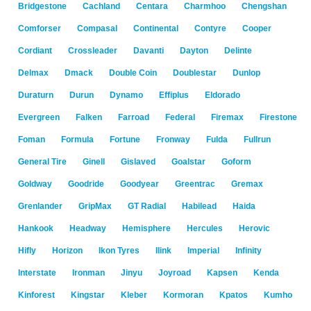
Bridgestone
Cachland
Centara
Charmhoo
Chengshan
Comforser
Compasal
Continental
Contyre
Cooper
Cordiant
Crossleader
Davanti
Dayton
Delinte
Delmax
Dmack
Double Coin
Doublestar
Dunlop
Duraturn
Durun
Dynamo
Effiplus
Eldorado
Evergreen
Falken
Farroad
Federal
Firemax
Firestone
Foman
Formula
Fortune
Fronway
Fulda
Fullrun
General Tire
Ginell
Gislaved
Goalstar
Goform
Goldway
Goodride
Goodyear
Greentrac
Gremax
Grenlander
GripMax
GT Radial
Habilead
Haida
Hankook
Headway
Hemisphere
Hercules
Herovic
Hifly
Horizon
Ikon Tyres
Ilink
Imperial
Infinity
Interstate
Ironman
Jinyu
Joyroad
Kapsen
Kenda
Kinforest
Kingstar
Kleber
Kormoran
Kpatos
Kumho