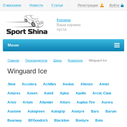
О магазине
Новости
Статьи
Регистрация
Войти
Шиномонтаж
Как купить
Доставка
Вопросы и ответы
Корзина
Ваша корзина
пуста
Меню
Главная
Производители
Шины
Roadstone
Winguard Ice
/
/
/
/
Winguard Ice
.New
Accelera
Achilles
Aeolus
Altenzo
Amtel
Antares
Aosen
Aoteli
Aplus
Apollo
Arctic Claw
Arivo
Artum
Atlander
Atturo
Auplus Tire
Aurora
Austone
Autogreen
Autogrip
Avatyre
Bars
Barum
Bearway
BFGoodrich
Blacklion
Bontyre
Boto