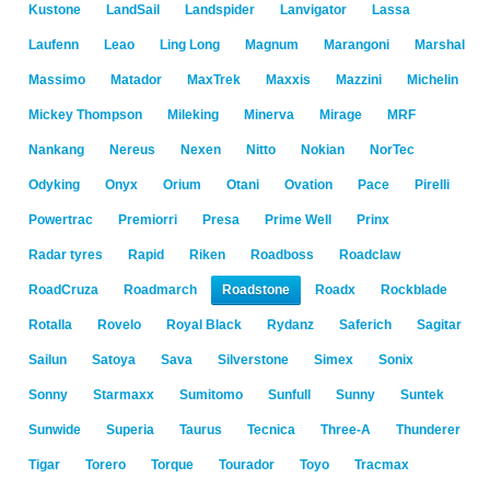
Kustone
LandSail
Landspider
Lanvigator
Lassa
Laufenn
Leao
Ling Long
Magnum
Marangoni
Marshal
Massimo
Matador
MaxTrek
Maxxis
Mazzini
Michelin
Mickey Thompson
Mileking
Minerva
Mirage
MRF
Nankang
Nereus
Nexen
Nitto
Nokian
NorTec
Odyking
Onyx
Orium
Otani
Ovation
Pace
Pirelli
Powertrac
Premiorri
Presa
Prime Well
Prinx
Radar tyres
Rapid
Riken
Roadboss
Roadclaw
RoadCruza
Roadmarch
Roadstone
Roadx
Rockblade
Rotalla
Rovelo
Royal Black
Rydanz
Saferich
Sagitar
Sailun
Satoya
Sava
Silverstone
Simex
Sonix
Sonny
Starmaxx
Sumitomo
Sunfull
Sunny
Suntek
Sunwide
Superia
Taurus
Tecnica
Three-A
Thunderer
Tigar
Torero
Torque
Tourador
Toyo
Tracmax