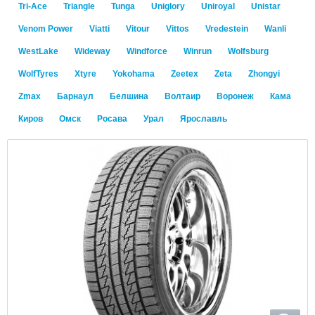
Tri-Ace
Triangle
Tunga
Uniglory
Uniroyal
Unistar
Venom Power
Viatti
Vitour
Vittos
Vredestein
Wanli
WestLake
Wideway
Windforce
Winrun
Wolfsburg
WolfTyres
Xtyre
Yokohama
Zeetex
Zeta
Zhongyi
Zmax
Барнаул
Белшина
Волтаир
Воронеж
Кама
Киров
Омск
Росава
Урал
Ярославль