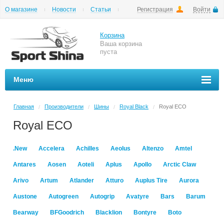
О магазине
Новости
Статьи
Регистрация
Войти
Шиномонтаж
Как купить
Доставка
Вопросы и ответы
Корзина
Ваша корзина
пуста
Меню
Главная
Производители
Шины
Royal Black
Royal ECO
/
/
/
/
Royal ECO
.New
Accelera
Achilles
Aeolus
Altenzo
Amtel
Antares
Aosen
Aoteli
Aplus
Apollo
Arctic Claw
Arivo
Artum
Atlander
Atturo
Auplus Tire
Aurora
Austone
Autogreen
Autogrip
Avatyre
Bars
Barum
Bearway
BFGoodrich
Blacklion
Bontyre
Boto