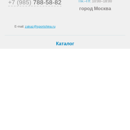
+7 (985)
788-58-82
Пн.–Пт.
10:00–18:00
город Москва
E-mail:
zakaz@sportshina.ru
Каталог
Шины
Покупателю
Как купить
Доставка
Шиномонтаж
О магазине
О компании
Новости
Статьи