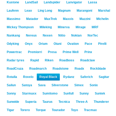
Kustone
LandSail
Landspider
Lanvigator
Lassa
Laufenn
Leao
Ling Long
Magnum
Marangoni
Marshal
Massimo
Matador
MaxTrek
Maxxis
Mazzini
Michelin
Mickey Thompson
Mileking
Minerva
Mirage
MRF
Nankang
Nereus
Nexen
Nitto
Nokian
NorTec
Odyking
Onyx
Orium
Otani
Ovation
Pace
Pirelli
Powertrac
Premiorri
Presa
Prime Well
Prinx
Radar tyres
Rapid
Riken
Roadboss
Roadclaw
RoadCruza
Roadmarch
Roadstone
Roadx
Rockblade
Rotalla
Rovelo
Royal Black
Rydanz
Saferich
Sagitar
Sailun
Satoya
Sava
Silverstone
Simex
Sonix
Sonny
Starmaxx
Sumitomo
Sunfull
Sunny
Suntek
Sunwide
Superia
Taurus
Tecnica
Three-A
Thunderer
Tigar
Torero
Torque
Tourador
Toyo
Tracmax