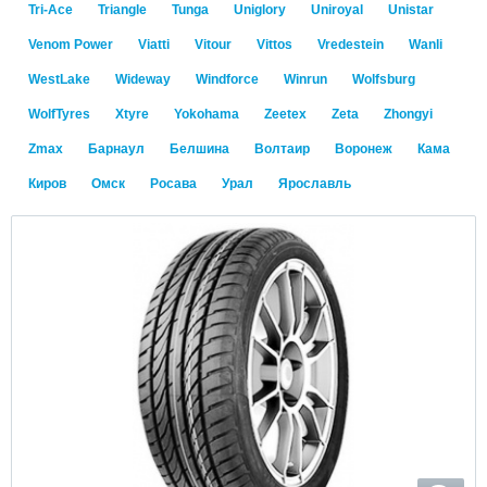
Tri-Ace
Triangle
Tunga
Uniglory
Uniroyal
Unistar
Venom Power
Viatti
Vitour
Vittos
Vredestein
Wanli
WestLake
Wideway
Windforce
Winrun
Wolfsburg
WolfTyres
Xtyre
Yokohama
Zeetex
Zeta
Zhongyi
Zmax
Барнаул
Белшина
Волтаир
Воронеж
Кама
Киров
Омск
Росава
Урал
Ярославль