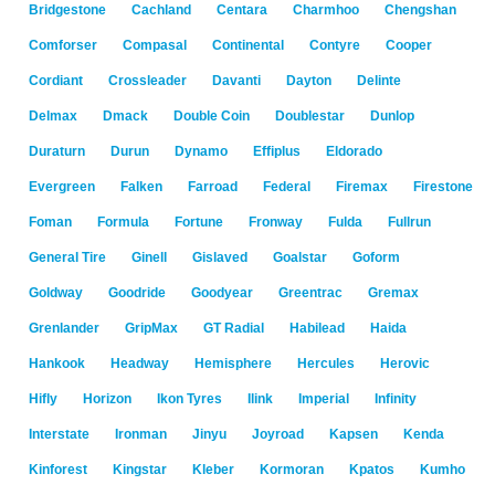
Bridgestone
Cachland
Centara
Charmhoo
Chengshan
Comforser
Compasal
Continental
Contyre
Cooper
Cordiant
Crossleader
Davanti
Dayton
Delinte
Delmax
Dmack
Double Coin
Doublestar
Dunlop
Duraturn
Durun
Dynamo
Effiplus
Eldorado
Evergreen
Falken
Farroad
Federal
Firemax
Firestone
Foman
Formula
Fortune
Fronway
Fulda
Fullrun
General Tire
Ginell
Gislaved
Goalstar
Goform
Goldway
Goodride
Goodyear
Greentrac
Gremax
Grenlander
GripMax
GT Radial
Habilead
Haida
Hankook
Headway
Hemisphere
Hercules
Herovic
Hifly
Horizon
Ikon Tyres
Ilink
Imperial
Infinity
Interstate
Ironman
Jinyu
Joyroad
Kapsen
Kenda
Kinforest
Kingstar
Kleber
Kormoran
Kpatos
Kumho