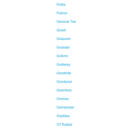
Fulda
Fullrun
General Tire
Ginell
Gislaved
Goalstar
Goform
Goldway
Goodride
Goodyear
Greentrac
Gremax
Grenlander
GripMax
GT Radial