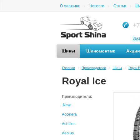
О магазине
Новости
Статьи
Ши
+7
Зак
Шины
Шиномонтаж
Акции
Главная
Производители
Шины
Royal B
/
/
/
Royal Ice
Производители:
.New
Accelera
Achilles
Aeolus