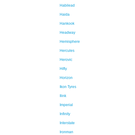
Habilead
Haida
Hankook
Headway
Hemisphere
Hercules
Herovic
Hifly
Horizon
Ikon Tyres
Ilink
Imperial
Infinity
Interstate
Ironman