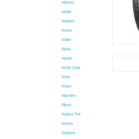
Altenzo
Amtel
Antares
Aosen
Aoteli
Aplus
Apollo
Arctic Claw
Arivo
Artum
Atlander
Atturo
Auplus Tire
Aurora
Austone