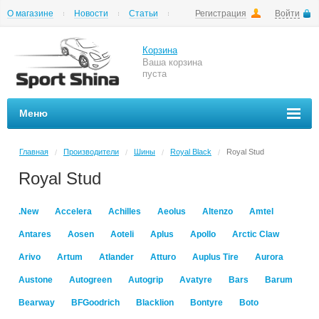
О магазине
Новости
Статьи
Регистрация
Войти
Шиномонтаж
Как купить
Доставка
Вопросы и ответы
Корзина
Ваша корзина
пуста
Меню
Главная
Производители
Шины
Royal Black
Royal Stud
/
/
/
/
Royal Stud
.New
Accelera
Achilles
Aeolus
Altenzo
Amtel
Antares
Aosen
Aoteli
Aplus
Apollo
Arctic Claw
Arivo
Artum
Atlander
Atturo
Auplus Tire
Aurora
Austone
Autogreen
Autogrip
Avatyre
Bars
Barum
Bearway
BFGoodrich
Blacklion
Bontyre
Boto