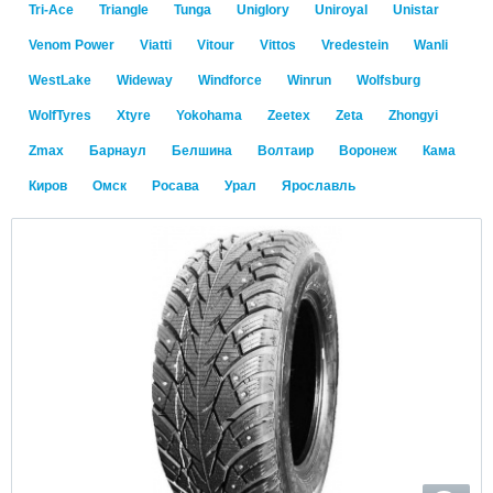
Tri-Ace
Triangle
Tunga
Uniglory
Uniroyal
Unistar
Venom Power
Viatti
Vitour
Vittos
Vredestein
Wanli
WestLake
Wideway
Windforce
Winrun
Wolfsburg
WolfTyres
Xtyre
Yokohama
Zeetex
Zeta
Zhongyi
Zmax
Барнаул
Белшина
Волтаир
Воронеж
Кама
Киров
Омск
Росава
Урал
Ярославль