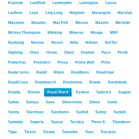
Kustone
LandSail
Landspider
Lanvigator
Lassa
Laufenn
Leao
Ling Long
Magnum
Marangoni
Marshal
Massimo
Matador
MaxTrek
Maxxis
Mazzini
Michelin
Mickey Thompson
Mileking
Minerva
Mirage
MRF
Nankang
Nereus
Nexen
Nitto
Nokian
NorTec
Odyking
Onyx
Orium
Otani
Ovation
Pace
Pirelli
Powertrac
Premiorri
Presa
Prime Well
Prinx
Radar tyres
Rapid
Riken
Roadboss
Roadclaw
RoadCruza
Roadmarch
Roadstone
Roadx
Rockblade
Rotalla
Rovelo
Royal Black
Rydanz
Saferich
Sagitar
Sailun
Satoya
Sava
Silverstone
Simex
Sonix
Sonny
Starmaxx
Sumitomo
Sunfull
Sunny
Suntek
Sunwide
Superia
Taurus
Tecnica
Three-A
Thunderer
Tigar
Torero
Torque
Tourador
Toyo
Tracmax