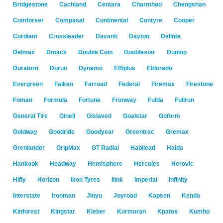
Bridgestone
Cachland
Centara
Charmhoo
Chengshan
Comforser
Compasal
Continental
Contyre
Cooper
Cordiant
Crossleader
Davanti
Dayton
Delinte
Delmax
Dmack
Double Coin
Doublestar
Dunlop
Duraturn
Durun
Dynamo
Effiplus
Eldorado
Evergreen
Falken
Farroad
Federal
Firemax
Firestone
Foman
Formula
Fortune
Fronway
Fulda
Fullrun
General Tire
Ginell
Gislaved
Goalstar
Goform
Goldway
Goodride
Goodyear
Greentrac
Gremax
Grenlander
GripMax
GT Radial
Habilead
Haida
Hankook
Headway
Hemisphere
Hercules
Herovic
Hifly
Horizon
Ikon Tyres
Ilink
Imperial
Infinity
Interstate
Ironman
Jinyu
Joyroad
Kapsen
Kenda
Kinforest
Kingstar
Kleber
Kormoran
Kpatos
Kumho