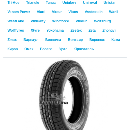
Tri-Ace
Triangle
Tunga
Uniglory
Uniroyal
Unistar
Venom Power
Viatti
Vitour
Vittos
Vredestein
Wanli
WestLake
Wideway
Windforce
Winrun
Wolfsburg
WolfTyres
Xtyre
Yokohama
Zeetex
Zeta
Zhongyi
Zmax
Барнаул
Белшина
Волтаир
Воронеж
Кама
Киров
Омск
Росава
Урал
Ярославль