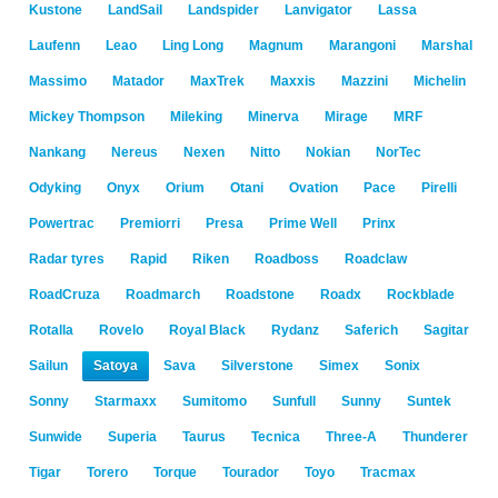
Kustone
LandSail
Landspider
Lanvigator
Lassa
Laufenn
Leao
Ling Long
Magnum
Marangoni
Marshal
Massimo
Matador
MaxTrek
Maxxis
Mazzini
Michelin
Mickey Thompson
Mileking
Minerva
Mirage
MRF
Nankang
Nereus
Nexen
Nitto
Nokian
NorTec
Odyking
Onyx
Orium
Otani
Ovation
Pace
Pirelli
Powertrac
Premiorri
Presa
Prime Well
Prinx
Radar tyres
Rapid
Riken
Roadboss
Roadclaw
RoadCruza
Roadmarch
Roadstone
Roadx
Rockblade
Rotalla
Rovelo
Royal Black
Rydanz
Saferich
Sagitar
Sailun
Satoya
Sava
Silverstone
Simex
Sonix
Sonny
Starmaxx
Sumitomo
Sunfull
Sunny
Suntek
Sunwide
Superia
Taurus
Tecnica
Three-A
Thunderer
Tigar
Torero
Torque
Tourador
Toyo
Tracmax