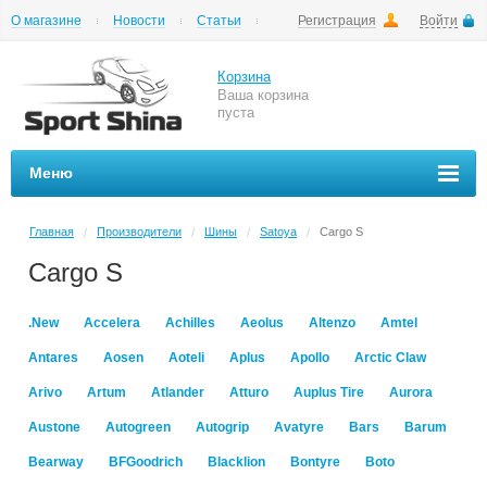
О магазине
Новости
Статьи
Регистрация
Войти
Шиномонтаж
Как купить
Доставка
Вопросы и ответы
Корзина
Ваша корзина
пуста
Меню
Главная
Производители
Шины
Satoya
Cargo S
/
/
/
/
Cargo S
.New
Accelera
Achilles
Aeolus
Altenzo
Amtel
Antares
Aosen
Aoteli
Aplus
Apollo
Arctic Claw
Arivo
Artum
Atlander
Atturo
Auplus Tire
Aurora
Austone
Autogreen
Autogrip
Avatyre
Bars
Barum
Bearway
BFGoodrich
Blacklion
Bontyre
Boto