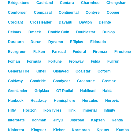
Bridgestone
Cachland
Centara
Charmhoo
Chengshan
Comforser
Compasal
Continental
Contyre
Cooper
Cordiant
Crossleader
Davanti
Dayton
Delinte
Delmax
Dmack
Double Coin
Doublestar
Dunlop
Duraturn
Durun
Dynamo
Effiplus
Eldorado
Evergreen
Falken
Farroad
Federal
Firemax
Firestone
Foman
Formula
Fortune
Fronway
Fulda
Fullrun
General Tire
Ginell
Gislaved
Goalstar
Goform
Goldway
Goodride
Goodyear
Greentrac
Gremax
Grenlander
GripMax
GT Radial
Habilead
Haida
Hankook
Headway
Hemisphere
Hercules
Herovic
Hifly
Horizon
Ikon Tyres
Ilink
Imperial
Infinity
Interstate
Ironman
Jinyu
Joyroad
Kapsen
Kenda
Kinforest
Kingstar
Kleber
Kormoran
Kpatos
Kumho