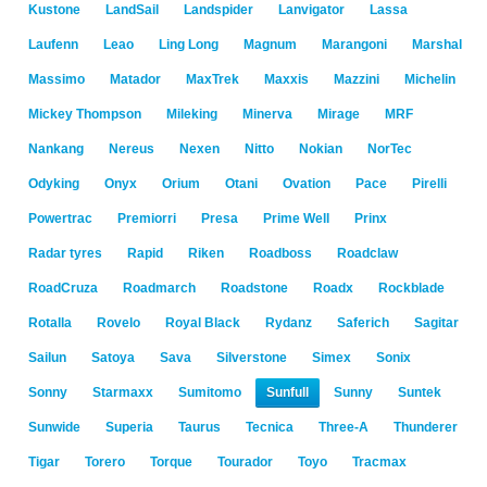
Kustone
LandSail
Landspider
Lanvigator
Lassa
Laufenn
Leao
Ling Long
Magnum
Marangoni
Marshal
Massimo
Matador
MaxTrek
Maxxis
Mazzini
Michelin
Mickey Thompson
Mileking
Minerva
Mirage
MRF
Nankang
Nereus
Nexen
Nitto
Nokian
NorTec
Odyking
Onyx
Orium
Otani
Ovation
Pace
Pirelli
Powertrac
Premiorri
Presa
Prime Well
Prinx
Radar tyres
Rapid
Riken
Roadboss
Roadclaw
RoadCruza
Roadmarch
Roadstone
Roadx
Rockblade
Rotalla
Rovelo
Royal Black
Rydanz
Saferich
Sagitar
Sailun
Satoya
Sava
Silverstone
Simex
Sonix
Sonny
Starmaxx
Sumitomo
Sunfull
Sunny
Suntek
Sunwide
Superia
Taurus
Tecnica
Three-A
Thunderer
Tigar
Torero
Torque
Tourador
Toyo
Tracmax