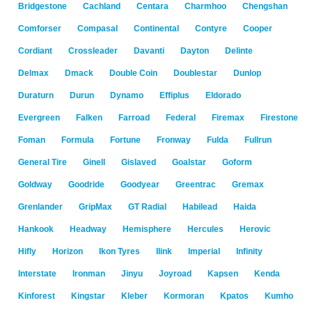
Bridgestone
Cachland
Centara
Charmhoo
Chengshan
Comforser
Compasal
Continental
Contyre
Cooper
Cordiant
Crossleader
Davanti
Dayton
Delinte
Delmax
Dmack
Double Coin
Doublestar
Dunlop
Duraturn
Durun
Dynamo
Effiplus
Eldorado
Evergreen
Falken
Farroad
Federal
Firemax
Firestone
Foman
Formula
Fortune
Fronway
Fulda
Fullrun
General Tire
Ginell
Gislaved
Goalstar
Goform
Goldway
Goodride
Goodyear
Greentrac
Gremax
Grenlander
GripMax
GT Radial
Habilead
Haida
Hankook
Headway
Hemisphere
Hercules
Herovic
Hifly
Horizon
Ikon Tyres
Ilink
Imperial
Infinity
Interstate
Ironman
Jinyu
Joyroad
Kapsen
Kenda
Kinforest
Kingstar
Kleber
Kormoran
Kpatos
Kumho