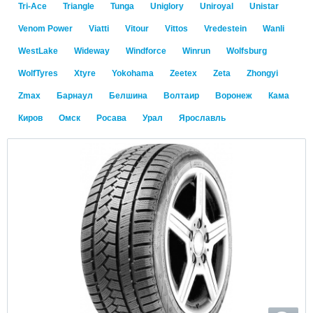
Tri-Ace
Triangle
Tunga
Uniglory
Uniroyal
Unistar
Venom Power
Viatti
Vitour
Vittos
Vredestein
Wanli
WestLake
Wideway
Windforce
Winrun
Wolfsburg
WolfTyres
Xtyre
Yokohama
Zeetex
Zeta
Zhongyi
Zmax
Барнаул
Белшина
Волтаир
Воронеж
Кама
Киров
Омск
Росава
Урал
Ярославль