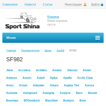
О магазине
Новости
Статьи
Регистрация
Войти
Шиномонтаж
Как купить
Доставка
Вопросы и ответы
Корзина
Ваша корзина
пуста
Меню
Главная
Производители
Шины
Sunfull
SF982
/
/
/
/
SF982
.New
Accelera
Achilles
Aeolus
Altenzo
Amtel
Antares
Aosen
Aoteli
Aplus
Apollo
Arctic Claw
Arivo
Artum
Atlander
Atturo
Auplus Tire
Aurora
Austone
Autogreen
Autogrip
Avatyre
Bars
Barum
Bearway
BFGoodrich
Blacklion
Bontyre
Boto