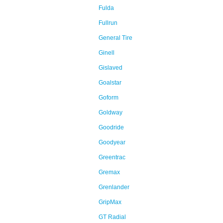
Fulda
Fullrun
General Tire
Ginell
Gislaved
Goalstar
Goform
Goldway
Goodride
Goodyear
Greentrac
Gremax
Grenlander
GripMax
GT Radial