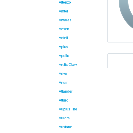
Altenzo
Amtel
Antares
Aosen
Aoteli
Aplus
Apollo
Arctic Claw
Arivo
Artum
Atlander
Atturo
Auplus Tire
Aurora
Austone