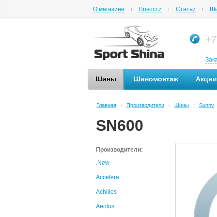
О магазине
Новости
Статьи
Ши
+7
Зак
Шины
Шиномонтаж
Акции
Главная
Производители
Шины
Sunny
/
/
/
SN600
Производители:
.New
Accelera
Achilles
Aeolus