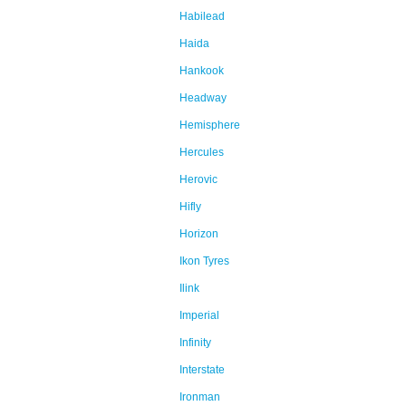
Habilead
Haida
Hankook
Headway
Hemisphere
Hercules
Herovic
Hifly
Horizon
Ikon Tyres
Ilink
Imperial
Infinity
Interstate
Ironman