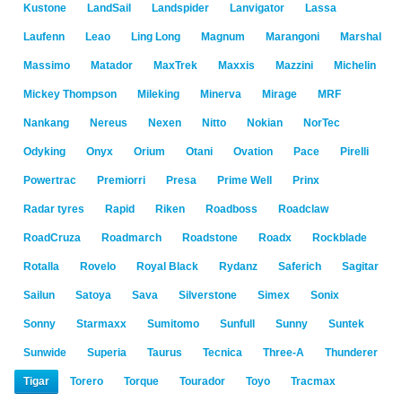
Kustone
LandSail
Landspider
Lanvigator
Lassa
Laufenn
Leao
Ling Long
Magnum
Marangoni
Marshal
Massimo
Matador
MaxTrek
Maxxis
Mazzini
Michelin
Mickey Thompson
Mileking
Minerva
Mirage
MRF
Nankang
Nereus
Nexen
Nitto
Nokian
NorTec
Odyking
Onyx
Orium
Otani
Ovation
Pace
Pirelli
Powertrac
Premiorri
Presa
Prime Well
Prinx
Radar tyres
Rapid
Riken
Roadboss
Roadclaw
RoadCruza
Roadmarch
Roadstone
Roadx
Rockblade
Rotalla
Rovelo
Royal Black
Rydanz
Saferich
Sagitar
Sailun
Satoya
Sava
Silverstone
Simex
Sonix
Sonny
Starmaxx
Sumitomo
Sunfull
Sunny
Suntek
Sunwide
Superia
Taurus
Tecnica
Three-A
Thunderer
Tigar
Torero
Torque
Tourador
Toyo
Tracmax