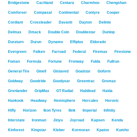
Bridgestone
Cachland
Centara
Charmhoo
Chengshan
Comforser
Compasal
Continental
Contyre
Cooper
Cordiant
Crossleader
Davanti
Dayton
Delinte
Delmax
Dmack
Double Coin
Doublestar
Dunlop
Duraturn
Durun
Dynamo
Effiplus
Eldorado
Evergreen
Falken
Farroad
Federal
Firemax
Firestone
Foman
Formula
Fortune
Fronway
Fulda
Fullrun
General Tire
Ginell
Gislaved
Goalstar
Goform
Goldway
Goodride
Goodyear
Greentrac
Gremax
Grenlander
GripMax
GT Radial
Habilead
Haida
Hankook
Headway
Hemisphere
Hercules
Herovic
Hifly
Horizon
Ikon Tyres
Ilink
Imperial
Infinity
Interstate
Ironman
Jinyu
Joyroad
Kapsen
Kenda
Kinforest
Kingstar
Kleber
Kormoran
Kpatos
Kumho