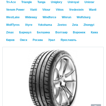
Tri-Ace
Triangle
Tunga
Uniglory
Uniroyal
Unistar
Venom Power
Viatti
Vitour
Vittos
Vredestein
Wanli
WestLake
Wideway
Windforce
Winrun
Wolfsburg
WolfTyres
Xtyre
Yokohama
Zeetex
Zeta
Zhongyi
Zmax
Барнаул
Белшина
Волтаир
Воронеж
Кама
Киров
Омск
Росава
Урал
Ярославль