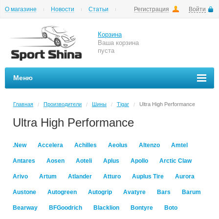
О магазине
Новости
Статьи
Регистрация
Войти
Шиномонтаж
Как купить
Доставка
Вопросы и ответы
Корзина
Ваша корзина
пуста
Меню
Главная
Производители
Шины
Tigar
Ultra High Performance
/
/
/
/
Ultra High Performance
.New
Accelera
Achilles
Aeolus
Altenzo
Amtel
Antares
Aosen
Aoteli
Aplus
Apollo
Arctic Claw
Arivo
Artum
Atlander
Atturo
Auplus Tire
Aurora
Austone
Autogreen
Autogrip
Avatyre
Bars
Barum
Bearway
BFGoodrich
Blacklion
Bontyre
Boto