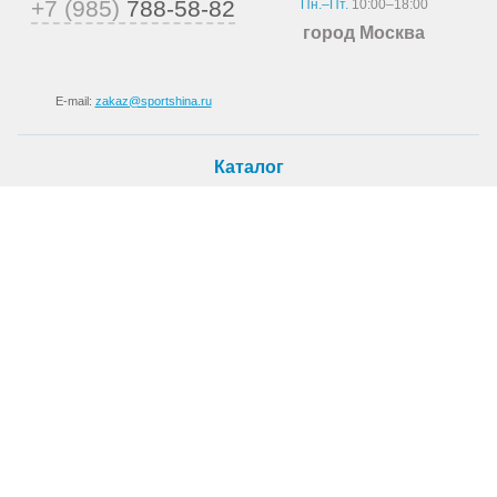
+7 (985)
788-58-82
Пн.–Пт.
10:00–18:00
город Москва
E-mail:
zakaz@sportshina.ru
Каталог
Шины
Покупателю
Как купить
Доставка
Шиномонтаж
О магазине
О компании
Новости
Статьи