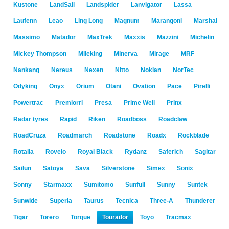
Kustone
LandSail
Landspider
Lanvigator
Lassa
Laufenn
Leao
Ling Long
Magnum
Marangoni
Marshal
Massimo
Matador
MaxTrek
Maxxis
Mazzini
Michelin
Mickey Thompson
Mileking
Minerva
Mirage
MRF
Nankang
Nereus
Nexen
Nitto
Nokian
NorTec
Odyking
Onyx
Orium
Otani
Ovation
Pace
Pirelli
Powertrac
Premiorri
Presa
Prime Well
Prinx
Radar tyres
Rapid
Riken
Roadboss
Roadclaw
RoadCruza
Roadmarch
Roadstone
Roadx
Rockblade
Rotalla
Rovelo
Royal Black
Rydanz
Saferich
Sagitar
Sailun
Satoya
Sava
Silverstone
Simex
Sonix
Sonny
Starmaxx
Sumitomo
Sunfull
Sunny
Suntek
Sunwide
Superia
Taurus
Tecnica
Three-A
Thunderer
Tigar
Torero
Torque
Tourador
Toyo
Tracmax