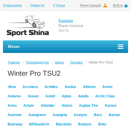
О магазине
Новости
Статьи
Регистрация
Войти
Шиномонтаж
Как купить
Доставка
Вопросы и ответы
Корзина
Ваша корзина
пуста
Меню
Главная
Производители
Шины
Tourador
Winter Pro TSU2
/
/
/
/
Winter Pro TSU2
.New
Accelera
Achilles
Aeolus
Altenzo
Amtel
Antares
Aosen
Aoteli
Aplus
Apollo
Arctic Claw
Arivo
Artum
Atlander
Atturo
Auplus Tire
Aurora
Austone
Autogreen
Autogrip
Avatyre
Bars
Barum
Bearway
BFGoodrich
Blacklion
Bontyre
Boto