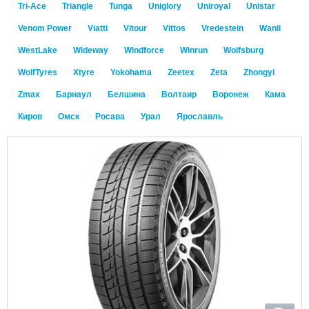
Tri-Ace
Triangle
Tunga
Uniglory
Uniroyal
Unistar
Venom Power
Viatti
Vitour
Vittos
Vredestein
Wanli
WestLake
Wideway
Windforce
Winrun
Wolfsburg
WolfTyres
Xtyre
Yokohama
Zeetex
Zeta
Zhongyi
Zmax
Барнаул
Белшина
Волтаир
Воронеж
Кама
Киров
Омск
Росава
Урал
Ярославль