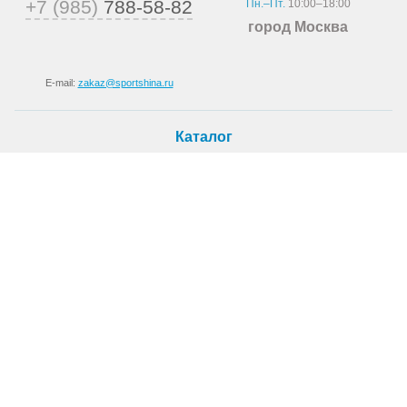
+7 (985)
788-58-82
Пн.–Пт.
10:00–18:00
город Москва
E-mail:
zakaz@sportshina.ru
Каталог
Шины
Покупателю
Как купить
Доставка
Шиномонтаж
О магазине
О компании
Новости
Статьи