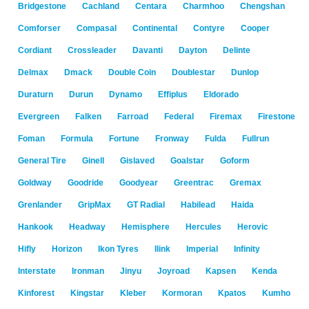
Bridgestone
Cachland
Centara
Charmhoo
Chengshan
Comforser
Compasal
Continental
Contyre
Cooper
Cordiant
Crossleader
Davanti
Dayton
Delinte
Delmax
Dmack
Double Coin
Doublestar
Dunlop
Duraturn
Durun
Dynamo
Effiplus
Eldorado
Evergreen
Falken
Farroad
Federal
Firemax
Firestone
Foman
Formula
Fortune
Fronway
Fulda
Fullrun
General Tire
Ginell
Gislaved
Goalstar
Goform
Goldway
Goodride
Goodyear
Greentrac
Gremax
Grenlander
GripMax
GT Radial
Habilead
Haida
Hankook
Headway
Hemisphere
Hercules
Herovic
Hifly
Horizon
Ikon Tyres
Ilink
Imperial
Infinity
Interstate
Ironman
Jinyu
Joyroad
Kapsen
Kenda
Kinforest
Kingstar
Kleber
Kormoran
Kpatos
Kumho