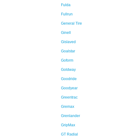
Fulda
Fullrun
General Tire
Ginell
Gislaved
Goalstar
Goform
Goldway
Goodride
Goodyear
Greentrac
Gremax
Grenlander
GripMax
GT Radial