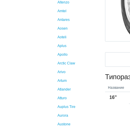
Altenzo
Amtel
Antares
Aosen
Aoteli
Aplus
Apollo
Arctic Claw
Arivo
Типора
Artum
Название
Atlander
16"
Atturo
Auplus Tire
Aurora
Austone