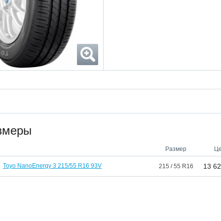
змеры
Размер
Ц
Toyo NanoEnergy 3 215/55 R16 93V
13 6
215 / 55 R16