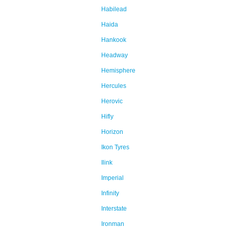
Habilead
Haida
Hankook
Headway
Hemisphere
Hercules
Herovic
Hifly
Horizon
Ikon Tyres
Ilink
Imperial
Infinity
Interstate
Ironman