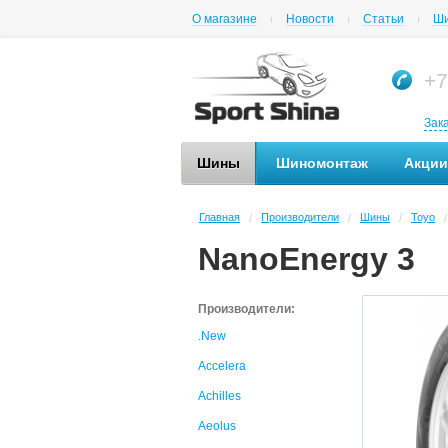
О магазине
Новости
Статьи
Ши
+7
Зак
Шины
Шиномонтаж
Акции
Главная
Производители
Шины
Toyo
/
/
/
/
NanoEnergy 3
Производители:
.New
Accelera
Achilles
Aeolus