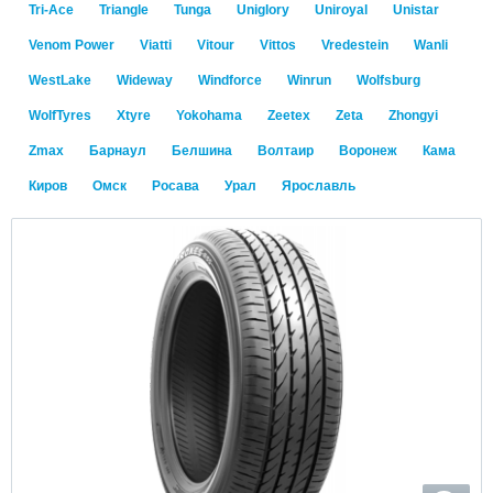
Tri-Ace
Triangle
Tunga
Uniglory
Uniroyal
Unistar
Venom Power
Viatti
Vitour
Vittos
Vredestein
Wanli
WestLake
Wideway
Windforce
Winrun
Wolfsburg
WolfTyres
Xtyre
Yokohama
Zeetex
Zeta
Zhongyi
Zmax
Барнаул
Белшина
Волтаир
Воронеж
Кама
Киров
Омск
Росава
Урал
Ярославль