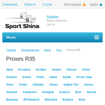
О магазине
Новости
Статьи
Регистрация
Войти
Шиномонтаж
Как купить
Доставка
Вопросы и ответы
Корзина
Ваша корзина
пуста
Меню
Главная
Производители
Шины
Toyo
Proxes R35
/
/
/
/
Proxes R35
.New
Accelera
Achilles
Aeolus
Altenzo
Amtel
Antares
Aosen
Aoteli
Aplus
Apollo
Arctic Claw
Arivo
Artum
Atlander
Atturo
Auplus Tire
Aurora
Austone
Autogreen
Autogrip
Avatyre
Bars
Barum
Bearway
BFGoodrich
Blacklion
Bontyre
Boto