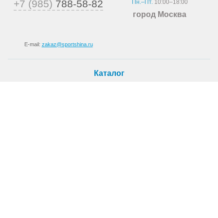
+7 (985)
788-58-82
Пн.–Пт.
10:00–18:00
город Москва
E-mail:
zakaz@sportshina.ru
Каталог
Шины
Покупателю
Как купить
Доставка
Шиномонтаж
О магазине
О компании
Новости
Статьи