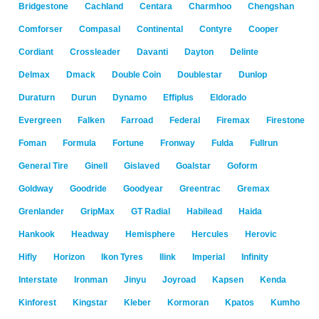
Bridgestone
Cachland
Centara
Charmhoo
Chengshan
Comforser
Compasal
Continental
Contyre
Cooper
Cordiant
Crossleader
Davanti
Dayton
Delinte
Delmax
Dmack
Double Coin
Doublestar
Dunlop
Duraturn
Durun
Dynamo
Effiplus
Eldorado
Evergreen
Falken
Farroad
Federal
Firemax
Firestone
Foman
Formula
Fortune
Fronway
Fulda
Fullrun
General Tire
Ginell
Gislaved
Goalstar
Goform
Goldway
Goodride
Goodyear
Greentrac
Gremax
Grenlander
GripMax
GT Radial
Habilead
Haida
Hankook
Headway
Hemisphere
Hercules
Herovic
Hifly
Horizon
Ikon Tyres
Ilink
Imperial
Infinity
Interstate
Ironman
Jinyu
Joyroad
Kapsen
Kenda
Kinforest
Kingstar
Kleber
Kormoran
Kpatos
Kumho