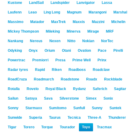
Kustone
LandSail
Landspider
Lanvigator
Lassa
Laufenn
Leao
Ling Long
Magnum
Marangoni
Marshal
Massimo
Matador
MaxTrek
Maxxis
Mazzini
Michelin
Mickey Thompson
Mileking
Minerva
Mirage
MRF
Nankang
Nereus
Nexen
Nitto
Nokian
NorTec
Odyking
Onyx
Orium
Otani
Ovation
Pace
Pirelli
Powertrac
Premiorri
Presa
Prime Well
Prinx
Radar tyres
Rapid
Riken
Roadboss
Roadclaw
RoadCruza
Roadmarch
Roadstone
Roadx
Rockblade
Rotalla
Rovelo
Royal Black
Rydanz
Saferich
Sagitar
Sailun
Satoya
Sava
Silverstone
Simex
Sonix
Sonny
Starmaxx
Sumitomo
Sunfull
Sunny
Suntek
Sunwide
Superia
Taurus
Tecnica
Three-A
Thunderer
Tigar
Torero
Torque
Tourador
Toyo
Tracmax