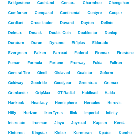
Bridgestone
Cachland
Centara
Charmhoo
Chengshan
Comforser
Compasal
Continental
Contyre
Cooper
Cordiant
Crossleader
Davanti
Dayton
Delinte
Delmax
Dmack
Double Coin
Doublestar
Dunlop
Duraturn
Durun
Dynamo
Effiplus
Eldorado
Evergreen
Falken
Farroad
Federal
Firemax
Firestone
Foman
Formula
Fortune
Fronway
Fulda
Fullrun
General Tire
Ginell
Gislaved
Goalstar
Goform
Goldway
Goodride
Goodyear
Greentrac
Gremax
Grenlander
GripMax
GT Radial
Habilead
Haida
Hankook
Headway
Hemisphere
Hercules
Herovic
Hifly
Horizon
Ikon Tyres
Ilink
Imperial
Infinity
Interstate
Ironman
Jinyu
Joyroad
Kapsen
Kenda
Kinforest
Kingstar
Kleber
Kormoran
Kpatos
Kumho