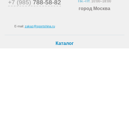
+7 (985)
788-58-82
Пн.–Пт.
10:00–18:00
город Москва
E-mail:
zakaz@sportshina.ru
Каталог
Шины
Покупателю
Как купить
Доставка
Шиномонтаж
О магазине
О компании
Новости
Статьи