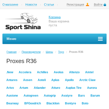
О магазине
Новости
Статьи
Регистрация
Войти
Шиномонтаж
Как купить
Доставка
Вопросы и ответы
Корзина
Ваша корзина
пуста
Меню
Главная
Производители
Шины
Toyo
Proxes R36
/
/
/
/
Proxes R36
.New
Accelera
Achilles
Aeolus
Altenzo
Amtel
Antares
Aosen
Aoteli
Aplus
Apollo
Arctic Claw
Arivo
Artum
Atlander
Atturo
Auplus Tire
Aurora
Austone
Autogreen
Autogrip
Avatyre
Bars
Barum
Bearway
BFGoodrich
Blacklion
Bontyre
Boto