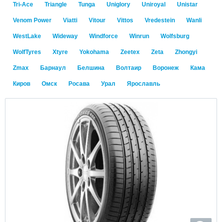
Tri-Ace
Triangle
Tunga
Uniglory
Uniroyal
Unistar
Venom Power
Viatti
Vitour
Vittos
Vredestein
Wanli
WestLake
Wideway
Windforce
Winrun
Wolfsburg
WolfTyres
Xtyre
Yokohama
Zeetex
Zeta
Zhongyi
Zmax
Барнаул
Белшина
Волтаир
Воронеж
Кама
Киров
Омск
Росава
Урал
Ярославль