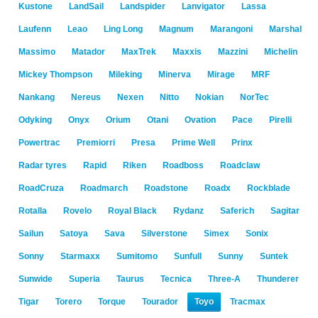
Kustone
LandSail
Landspider
Lanvigator
Lassa
Laufenn
Leao
Ling Long
Magnum
Marangoni
Marshal
Massimo
Matador
MaxTrek
Maxxis
Mazzini
Michelin
Mickey Thompson
Mileking
Minerva
Mirage
MRF
Nankang
Nereus
Nexen
Nitto
Nokian
NorTec
Odyking
Onyx
Orium
Otani
Ovation
Pace
Pirelli
Powertrac
Premiorri
Presa
Prime Well
Prinx
Radar tyres
Rapid
Riken
Roadboss
Roadclaw
RoadCruza
Roadmarch
Roadstone
Roadx
Rockblade
Rotalla
Rovelo
Royal Black
Rydanz
Saferich
Sagitar
Sailun
Satoya
Sava
Silverstone
Simex
Sonix
Sonny
Starmaxx
Sumitomo
Sunfull
Sunny
Suntek
Sunwide
Superia
Taurus
Tecnica
Three-A
Thunderer
Tigar
Torero
Torque
Tourador
Toyo
Tracmax