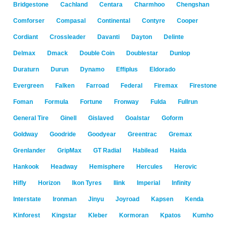
Bridgestone
Cachland
Centara
Charmhoo
Chengshan
Comforser
Compasal
Continental
Contyre
Cooper
Cordiant
Crossleader
Davanti
Dayton
Delinte
Delmax
Dmack
Double Coin
Doublestar
Dunlop
Duraturn
Durun
Dynamo
Effiplus
Eldorado
Evergreen
Falken
Farroad
Federal
Firemax
Firestone
Foman
Formula
Fortune
Fronway
Fulda
Fullrun
General Tire
Ginell
Gislaved
Goalstar
Goform
Goldway
Goodride
Goodyear
Greentrac
Gremax
Grenlander
GripMax
GT Radial
Habilead
Haida
Hankook
Headway
Hemisphere
Hercules
Herovic
Hifly
Horizon
Ikon Tyres
Ilink
Imperial
Infinity
Interstate
Ironman
Jinyu
Joyroad
Kapsen
Kenda
Kinforest
Kingstar
Kleber
Kormoran
Kpatos
Kumho