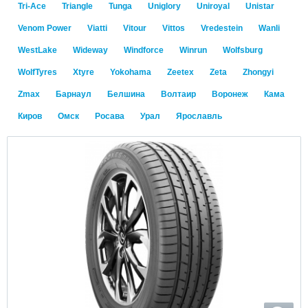
Tri-Ace
Triangle
Tunga
Uniglory
Uniroyal
Unistar
Venom Power
Viatti
Vitour
Vittos
Vredestein
Wanli
WestLake
Wideway
Windforce
Winrun
Wolfsburg
WolfTyres
Xtyre
Yokohama
Zeetex
Zeta
Zhongyi
Zmax
Барнаул
Белшина
Волтаир
Воронеж
Кама
Киров
Омск
Росава
Урал
Ярославль