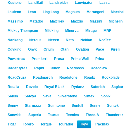
Kustone
LandSail
Landspider
Lanvigator
Lassa
Laufenn
Leao
Ling Long
Magnum
Marangoni
Marshal
Massimo
Matador
MaxTrek
Maxxis
Mazzini
Michelin
Mickey Thompson
Mileking
Minerva
Mirage
MRF
Nankang
Nereus
Nexen
Nitto
Nokian
NorTec
Odyking
Onyx
Orium
Otani
Ovation
Pace
Pirelli
Powertrac
Premiorri
Presa
Prime Well
Prinx
Radar tyres
Rapid
Riken
Roadboss
Roadclaw
RoadCruza
Roadmarch
Roadstone
Roadx
Rockblade
Rotalla
Rovelo
Royal Black
Rydanz
Saferich
Sagitar
Sailun
Satoya
Sava
Silverstone
Simex
Sonix
Sonny
Starmaxx
Sumitomo
Sunfull
Sunny
Suntek
Sunwide
Superia
Taurus
Tecnica
Three-A
Thunderer
Tigar
Torero
Torque
Tourador
Toyo
Tracmax