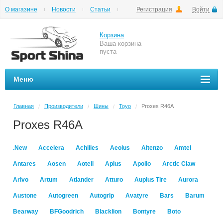
О магазине
Новости
Статьи
Регистрация
Войти
Шиномонтаж
Как купить
Доставка
Вопросы и ответы
Корзина
Ваша корзина
пуста
Меню
Главная
Производители
Шины
Toyo
Proxes R46A
/
/
/
/
Proxes R46A
.New
Accelera
Achilles
Aeolus
Altenzo
Amtel
Antares
Aosen
Aoteli
Aplus
Apollo
Arctic Claw
Arivo
Artum
Atlander
Atturo
Auplus Tire
Aurora
Austone
Autogreen
Autogrip
Avatyre
Bars
Barum
Bearway
BFGoodrich
Blacklion
Bontyre
Boto