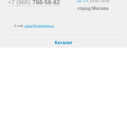
+7 (985)
788-58-82
Пн.–Пт.
10:00–18:00
город Москва
E-mail:
zakaz@sportshina.ru
Каталог
Шины
Покупателю
Как купить
Доставка
Шиномонтаж
О магазине
О компании
Новости
Статьи