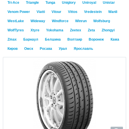
Tri-Ace
Triangle
Tunga
Uniglory
Uniroyal
Unistar
Venom Power
Viatti
Vitour
Vittos
Vredestein
Wanli
WestLake
Wideway
Windforce
Winrun
Wolfsburg
WolfTyres
Xtyre
Yokohama
Zeetex
Zeta
Zhongyi
Zmax
Барнаул
Белшина
Волтаир
Воронеж
Кама
Киров
Омск
Росава
Урал
Ярославль