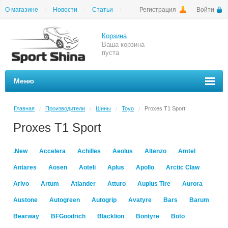
О магазине
Новости
Статьи
Регистрация
Войти
Шиномонтаж
Как купить
Доставка
Вопросы и ответы
Корзина
Ваша корзина
пуста
Меню
Главная
Производители
Шины
Toyo
Proxes T1 Sport
/
/
/
/
Proxes T1 Sport
.New
Accelera
Achilles
Aeolus
Altenzo
Amtel
Antares
Aosen
Aoteli
Aplus
Apollo
Arctic Claw
Arivo
Artum
Atlander
Atturo
Auplus Tire
Aurora
Austone
Autogreen
Autogrip
Avatyre
Bars
Barum
Bearway
BFGoodrich
Blacklion
Bontyre
Boto