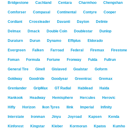
Bridgestone
Cachland
Centara
Charmhoo
Chengshan
Comforser
Compasal
Continental
Contyre
Cooper
Cordiant
Crossleader
Davanti
Dayton
Delinte
Delmax
Dmack
Double Coin
Doublestar
Dunlop
Duraturn
Durun
Dynamo
Effiplus
Eldorado
Evergreen
Falken
Farroad
Federal
Firemax
Firestone
Foman
Formula
Fortune
Fronway
Fulda
Fullrun
General Tire
Ginell
Gislaved
Goalstar
Goform
Goldway
Goodride
Goodyear
Greentrac
Gremax
Grenlander
GripMax
GT Radial
Habilead
Haida
Hankook
Headway
Hemisphere
Hercules
Herovic
Hifly
Horizon
Ikon Tyres
Ilink
Imperial
Infinity
Interstate
Ironman
Jinyu
Joyroad
Kapsen
Kenda
Kinforest
Kingstar
Kleber
Kormoran
Kpatos
Kumho