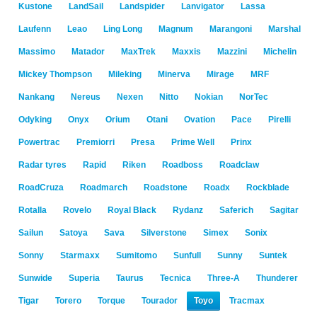
Kustone
LandSail
Landspider
Lanvigator
Lassa
Laufenn
Leao
Ling Long
Magnum
Marangoni
Marshal
Massimo
Matador
MaxTrek
Maxxis
Mazzini
Michelin
Mickey Thompson
Mileking
Minerva
Mirage
MRF
Nankang
Nereus
Nexen
Nitto
Nokian
NorTec
Odyking
Onyx
Orium
Otani
Ovation
Pace
Pirelli
Powertrac
Premiorri
Presa
Prime Well
Prinx
Radar tyres
Rapid
Riken
Roadboss
Roadclaw
RoadCruza
Roadmarch
Roadstone
Roadx
Rockblade
Rotalla
Rovelo
Royal Black
Rydanz
Saferich
Sagitar
Sailun
Satoya
Sava
Silverstone
Simex
Sonix
Sonny
Starmaxx
Sumitomo
Sunfull
Sunny
Suntek
Sunwide
Superia
Taurus
Tecnica
Three-A
Thunderer
Tigar
Torero
Torque
Tourador
Toyo
Tracmax