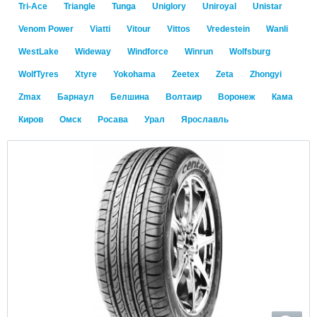
Tri-Ace
Triangle
Tunga
Uniglory
Uniroyal
Unistar
Venom Power
Viatti
Vitour
Vittos
Vredestein
Wanli
WestLake
Wideway
Windforce
Winrun
Wolfsburg
WolfTyres
Xtyre
Yokohama
Zeetex
Zeta
Zhongyi
Zmax
Барнаул
Белшина
Волтаир
Воронеж
Кама
Киров
Омск
Росава
Урал
Ярославль