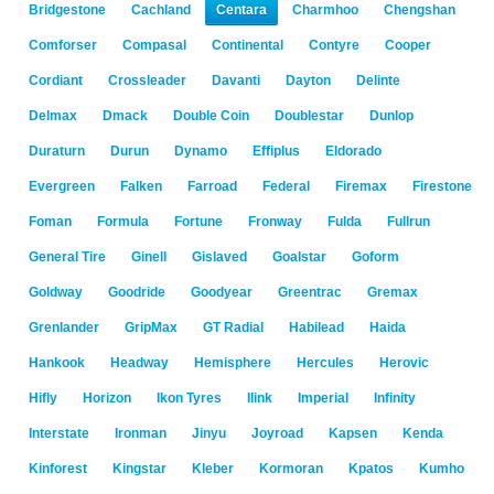
Bridgestone
Cachland
Centara
Charmhoo
Chengshan
Comforser
Compasal
Continental
Contyre
Cooper
Cordiant
Crossleader
Davanti
Dayton
Delinte
Delmax
Dmack
Double Coin
Doublestar
Dunlop
Duraturn
Durun
Dynamo
Effiplus
Eldorado
Evergreen
Falken
Farroad
Federal
Firemax
Firestone
Foman
Formula
Fortune
Fronway
Fulda
Fullrun
General Tire
Ginell
Gislaved
Goalstar
Goform
Goldway
Goodride
Goodyear
Greentrac
Gremax
Grenlander
GripMax
GT Radial
Habilead
Haida
Hankook
Headway
Hemisphere
Hercules
Herovic
Hifly
Horizon
Ikon Tyres
Ilink
Imperial
Infinity
Interstate
Ironman
Jinyu
Joyroad
Kapsen
Kenda
Kinforest
Kingstar
Kleber
Kormoran
Kpatos
Kumho