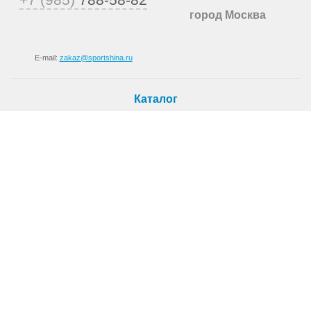
город Москва
E-mail:
zakaz@sportshina.ru
Каталог
Шины
Покупателю
Как купить
Доставка
Шиномонтаж
О магазине
О компании
Новости
Статьи