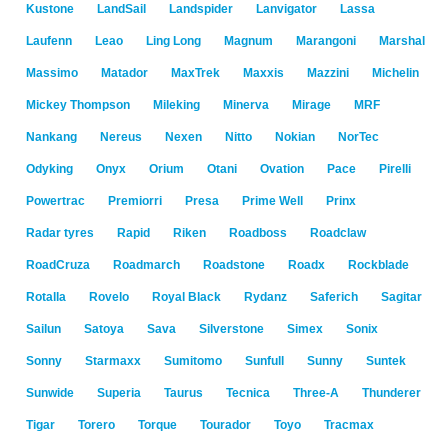
Kustone
LandSail
Landspider
Lanvigator
Lassa
Laufenn
Leao
Ling Long
Magnum
Marangoni
Marshal
Massimo
Matador
MaxTrek
Maxxis
Mazzini
Michelin
Mickey Thompson
Mileking
Minerva
Mirage
MRF
Nankang
Nereus
Nexen
Nitto
Nokian
NorTec
Odyking
Onyx
Orium
Otani
Ovation
Pace
Pirelli
Powertrac
Premiorri
Presa
Prime Well
Prinx
Radar tyres
Rapid
Riken
Roadboss
Roadclaw
RoadCruza
Roadmarch
Roadstone
Roadx
Rockblade
Rotalla
Rovelo
Royal Black
Rydanz
Saferich
Sagitar
Sailun
Satoya
Sava
Silverstone
Simex
Sonix
Sonny
Starmaxx
Sumitomo
Sunfull
Sunny
Suntek
Sunwide
Superia
Taurus
Tecnica
Three-A
Thunderer
Tigar
Torero
Torque
Tourador
Toyo
Tracmax