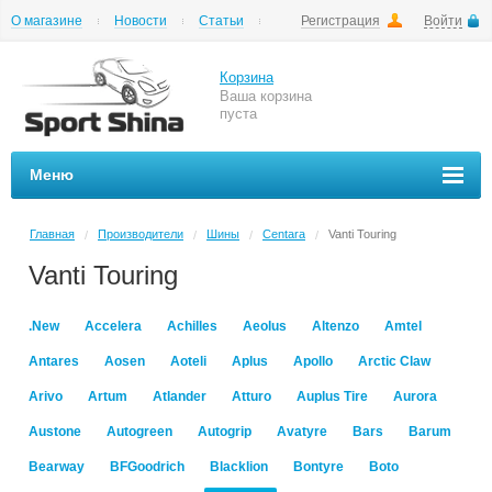
О магазине
Новости
Статьи
Регистрация
Войти
Шиномонтаж
Как купить
Доставка
Вопросы и ответы
Корзина
Ваша корзина
пуста
Меню
Главная
Производители
Шины
Centara
Vanti Touring
/
/
/
/
Vanti Touring
.New
Accelera
Achilles
Aeolus
Altenzo
Amtel
Antares
Aosen
Aoteli
Aplus
Apollo
Arctic Claw
Arivo
Artum
Atlander
Atturo
Auplus Tire
Aurora
Austone
Autogreen
Autogrip
Avatyre
Bars
Barum
Bearway
BFGoodrich
Blacklion
Bontyre
Boto